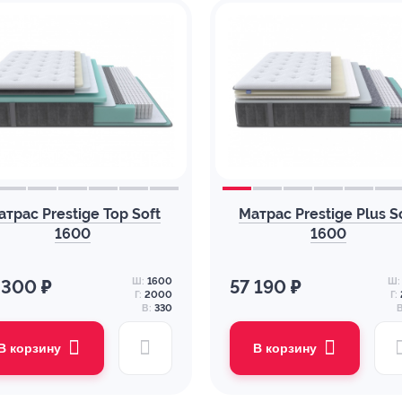
атрас Prestige Top Soft
Матрас Prestige Plus S
1600
1600
Ш:
1600
Ш:
 300 ₽
57 190 ₽
Г:
2000
Г:
В:
330
В
В корзину
В корзину