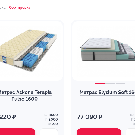
вка:
Сортировка
Матрас Askona Terapia
Матрас Elysium Soft 1
Pulse 1600
Ш:
1600
Ш:
 220 ₽
77 090 ₽
Г:
2000
Г:
В:
210
В