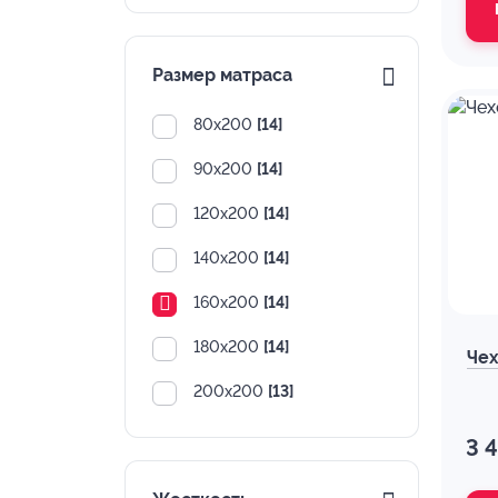
Размер матраса
80х200
[14]
90х200
[14]
120х200
[14]
140х200
[14]
160х200
[14]
180х200
[14]
Чех
200х200
[13]
3 