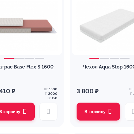
атрас Base Flex S 1600
Чехол Aqua Stop 160
Ш:
1600
Ш:
 410 ₽
3 800 ₽
Г:
2000
Г:
В:
150
В корзину
В корзину