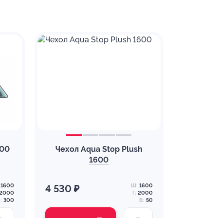
600
Чехол Aqua Stop Plush
1600
1600
Ш:
1600
4 530 ₽
2000
Г:
2000
:
300
В:
50