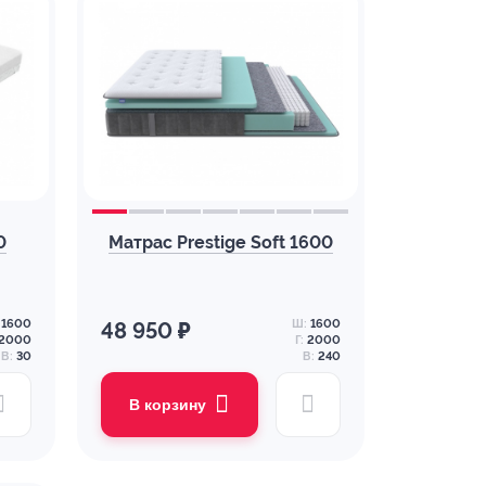
0
Матрас Prestige Soft 1600
1600
Ш:
1600
48 950 ₽
2000
Г:
2000
В:
30
В:
240
В корзину