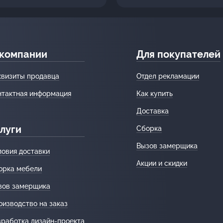
 компании
Для покупателей
квизиты продавца
Отдел рекламации
нтактная информация
Как купить
Доставка
луги
Сборка
Вызов замерщика
ловия доставки
Акции и скидки
орка мебели
зов замерщика
оизводство на заказ
зработка дизайн-проекта