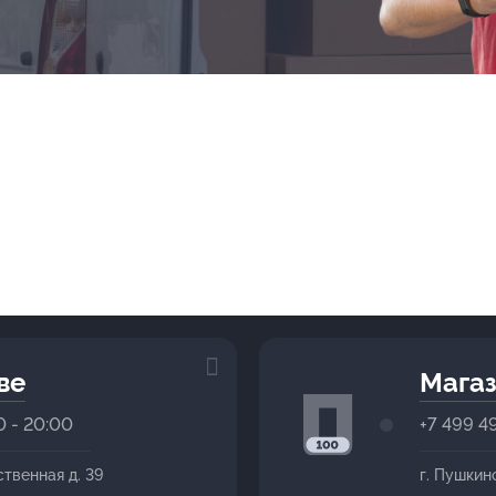
ве
Магаз
0 - 20:00
+7 499 4
ственная д. 39
г. Пушкин