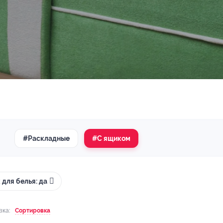
#Раскладные
#С ящиком
 для белья: да
вка:
Сортировка