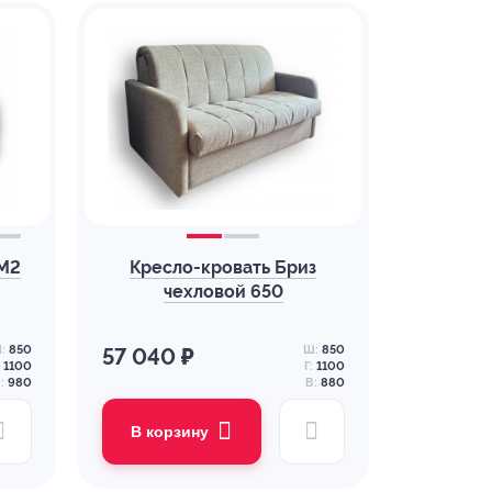
-М2
Кресло-кровать Бриз
чехловой 650
:
850
Ш:
850
57 040 ₽
1100
Г:
1100
:
980
В:
880
В корзину