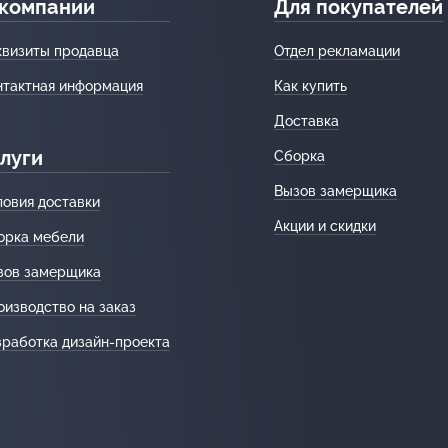
 компании
Для покупателей
квизиты продавца
Отдел рекламации
нтактная информация
Как купить
Доставка
луги
Сборка
Вызов замерщика
ловия доставки
Акции и скидки
орка мебели
зов замерщика
оизводство на заказ
зработка дизайн-проекта