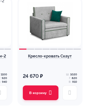
и-2
Кресло-кровать Скаут
1100
Ш:
1020
24 670 ₽
:
920
Г:
820
:
940
В:
910
В корзину