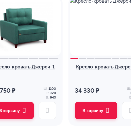
есло-кровать Джерси-1
Кресло-кровать Джерс
Ш:
1100
Ш:
 750 ₽
34 330 ₽
Г:
920
Г
В:
940
В
В корзину
В корзину