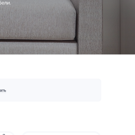
бели.
ать