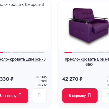
есло-кровать Джерси-3
Кресло-кровать Бриз
650
Ш:
1250
Ш
 330 ₽
42 270 ₽
Г:
920
Г:
В:
940
В
В корзину
В корзину