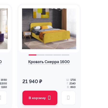
0
Кровать Сиерра 1600
1930
Ш:
1715
21 940 ₽
2200
Г:
2140
:
1150
В:
860
В корзину