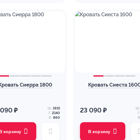
Кровать Сиерра 1800
Кровать Сиеста 160
Ш:
1915
Ш:
 090 ₽
23 090 ₽
Г:
2140
Г:
В:
860
В
В корзину
В корзину