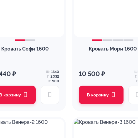
Кровать Софи 1600
Кровать Мори 1600
Ш:
1640
Ш
 440 ₽
10 500 ₽
Г:
2032
Г:
В:
900
В
В корзину
В корзину