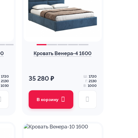
00
Кровать Венера-4 1600
1720
Ш:
1720
35 280 ₽
2130
Г:
2130
1030
В:
1000
В корзину