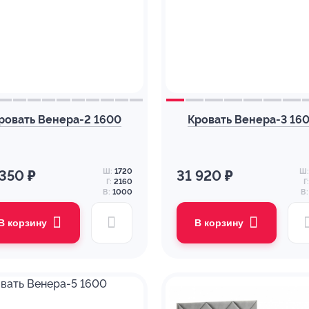
ровать Венера-2 1600
Кровать Венера-3 16
Ш:
1720
Ш:
 350 ₽
31 920 ₽
Г:
2160
Г:
В:
1000
В:
В корзину
В корзину