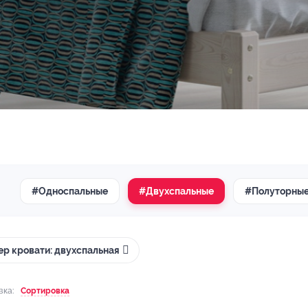
#Односпальные
#Двухспальные
#Полуторны
ер кровати: двухспальная
вка:
Сортировка