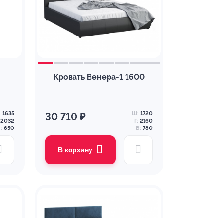
Кровать Венера-1 1600
:
1635
Ш:
1720
30 710 ₽
2032
Г:
2160
:
650
В:
780
В корзину