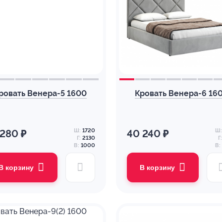
ровать Венера-5 1600
Кровать Венера-6 16
Ш:
1720
Ш:
 280 ₽
40 240 ₽
Г:
2130
Г:
В:
1000
В:
В корзину
В корзину