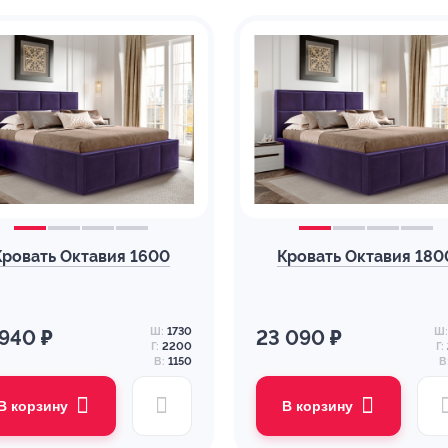
Кровать Октавия 1600
Кровать Октавия 180
Ш:
1730
Ш:
 940 ₽
23 090 ₽
Г:
2200
Г:
В:
1150
В
В корзину
В корзину