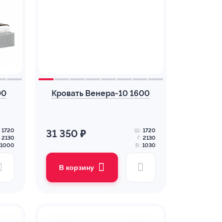
00
Кровать Венера-10 1600
1720
Ш:
1720
31 350 ₽
2130
Г:
2130
1000
В:
1030
В корзину