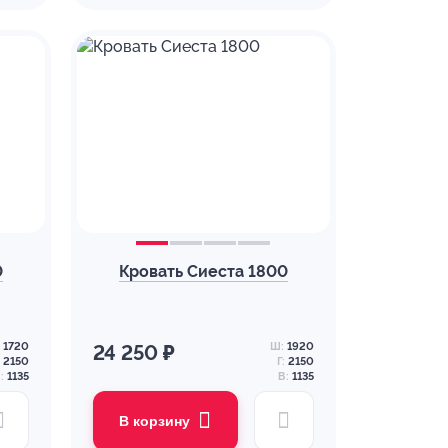
0
Кровать Сиеста 1800
1720
Ш:
1920
24 250 ₽
2150
Г:
2150
:
1135
В:
1135
В корзину