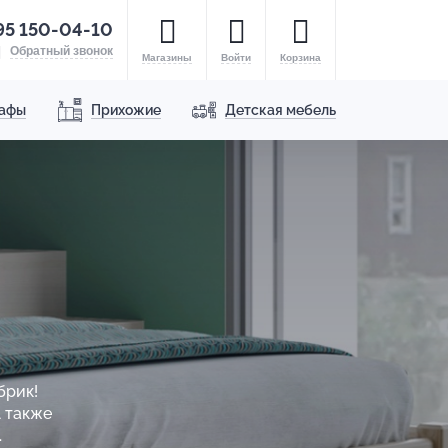
95 150-04-10
Обратный звонок
Магазины
Войти
Корзина
афы
Прихожие
Детская мебель
брик!
 также
.