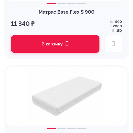
Матрас Base Flex S 900
Ш:
900
11 340 ₽
Г:
2000
В:
150
В корзину