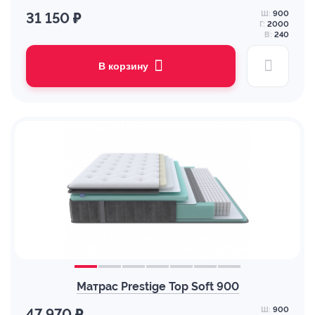
Ш:
900
31 150 ₽
Г:
2000
В:
240
В корзину
Матрас Prestige Top Soft 900
Ш:
900
47 970 ₽