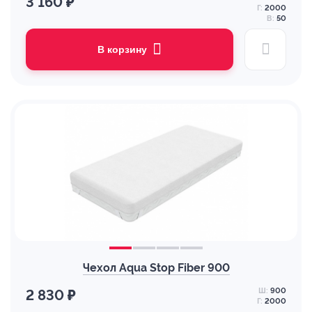
3 160 ₽
Г:
2000
В:
50
В корзину
Чехол Aqua Stop Fiber 900
Ш:
900
2 830 ₽
Г:
2000