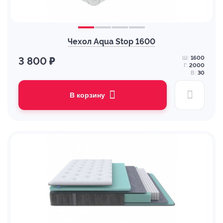
Чехол Aqua Stop 1600
Ш:
1600
3 800 ₽
Г:
2000
В:
30
В корзину