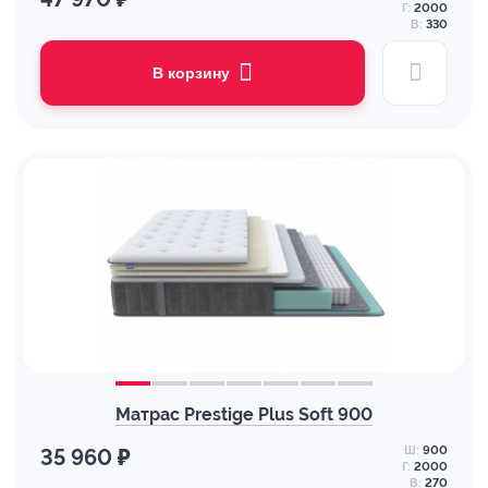
Г:
2000
В:
330
В корзину
Матрас Prestige Plus Soft 900
Ш:
900
35 960 ₽
Г:
2000
В:
270