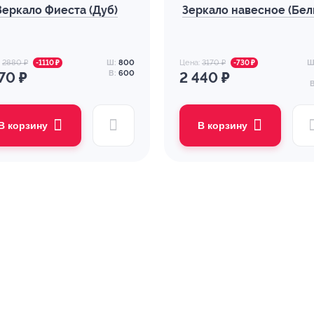
Зеркало Фиеста (Дуб)
Зеркало навесное (Бел
:
2880 ₽
Ш:
800
Цена:
3170 ₽
Ш
-1110 ₽
-730 ₽
В:
600
770 ₽
2 440 ₽
В
В корзину
В корзину