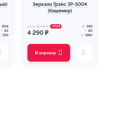
ый)
Зеркало Грэйс ЗР-5004
(Кашемир)
:
806
Цена:
5060 ₽
Ш:
540
-770 ₽
Г:
20
Г:
20
4 290 ₽
:
720
В:
1350
В корзину