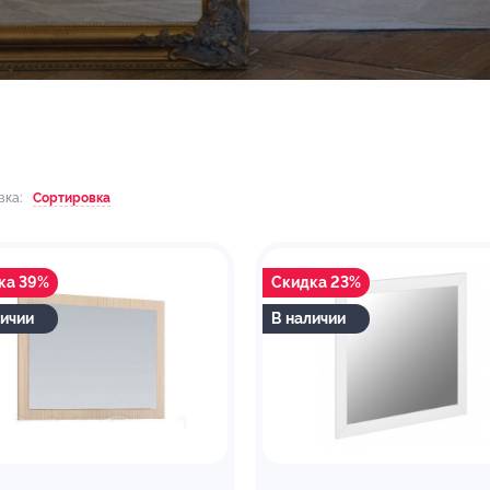
вка:
Сортировка
ка 39%
Скидка 23%
личии
В наличии