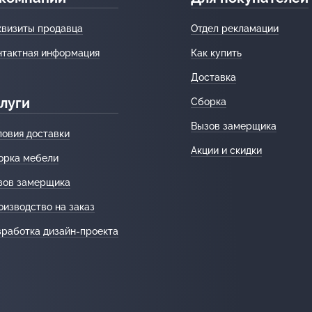
квизиты продавца
Отдел рекламации
нтактная информация
Как купить
Доставка
луги
Сборка
Вызов замерщика
ловия доставки
Акции и скидки
орка мебели
зов замерщика
оизводство на заказ
зработка дизайн-проекта