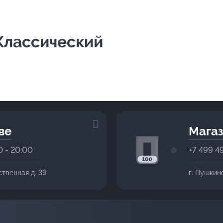
Классический
ве
Магаз
0 - 20:00
+7 499 4
ственная д. 39
г. Пушкин