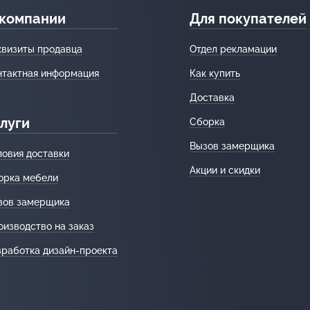
 компании
Для покупателей
квизиты продавца
Отдел рекламации
нтактная информация
Как купить
Доставка
луги
Сборка
Вызов замерщика
ловия доставки
Акции и скидки
орка мебели
зов замерщика
оизводство на заказ
зработка дизайн-проекта