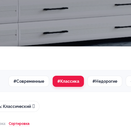
#Современные
#Классика
#Недорогие
ь: Классический
вка:
Сортировка