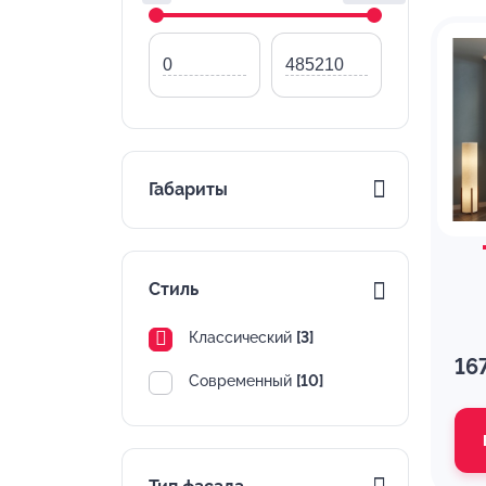
Габариты
Стиль
Классический
[3]
16
Современный
[10]