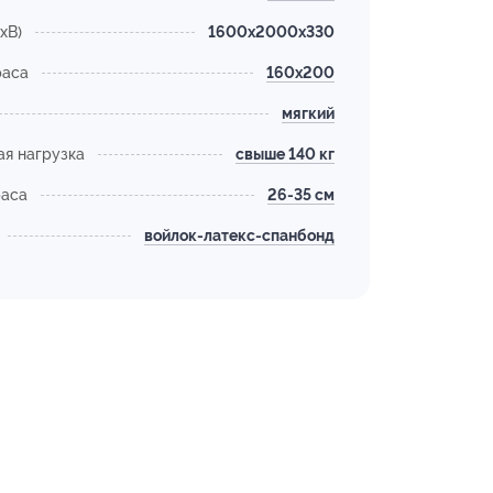
хВ)
1600x2000x330
раса
160х200
мягкий
я нагрузка
свыше 140 кг
раса
26-35 см
войлок-латекс-спанбонд