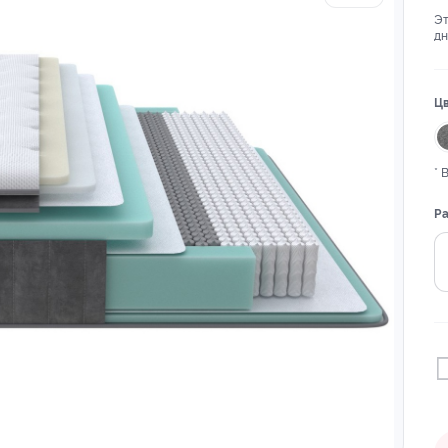
Эт
дн
Цв
* 
Ра