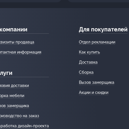
 компании
Для покупателей
квизиты продавца
Отдел рекламации
нтактная информация
Как купить
Доставка
луги
Сборка
Вызов замерщика
ловия доставки
Акции и скидки
орка мебели
зов замерщика
оизводство на заказ
зработка дизайн-проекта