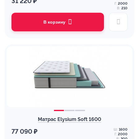
31 220 ₽
Г:
2000
В:
210
В корзину
Матрас Elysium Soft 1600
Ш:
1600
77 090 ₽
Г:
2000
В:
300