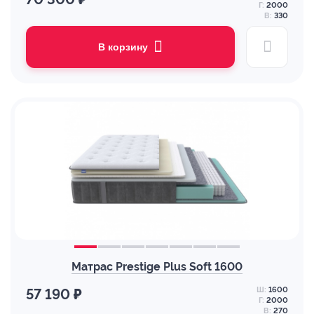
Г:
2000
В:
330
В корзину
Матрас Prestige Plus Soft 1600
Ш:
1600
57 190 ₽
Г:
2000
В:
270