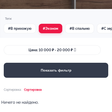
Теги:
#В прихожую
#Эконом
#В спальню
#С зе
Цена: 10 000 ₽ - 20 000 ₽
Показать фильтр
Сортировка:
Сортировка
Ничего не найдено.