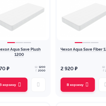
ехол Aqua Save Plush
Чехол Aqua Save Fiber 
1200
Ш:
1200
Ш:
170 ₽
2 920 ₽
Г:
2000
Г:
В корзину
В корзину