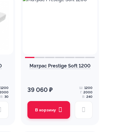
0
Матрас Prestige Soft 1200
1200
Ш:
1200
39 060 ₽
2000
Г:
2000
В:
30
В:
240
В корзину