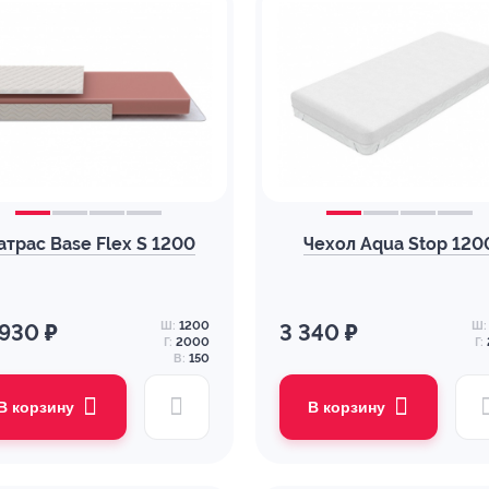
атрас Base Flex S 1200
Чехол Aqua Stop 120
Ш:
1200
Ш:
 930 ₽
3 340 ₽
Г:
2000
Г:
В:
150
В корзину
В корзину