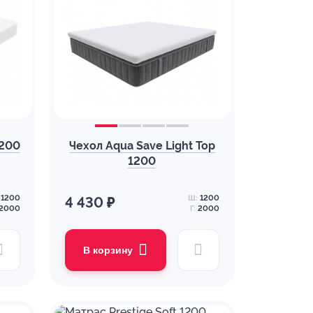
1200
Чехол Aqua Save Light Top
1200
1200
Ш:
1200
4 430 ₽
2000
Г:
2000
В корзину