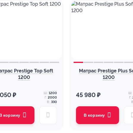
атрас Prestige Top Soft
Матрас Prestige Plus S
1200
1200
Ш:
1200
Ш:
 050 ₽
45 980 ₽
Г:
2000
Г:
В:
330
В
В корзину
В корзину