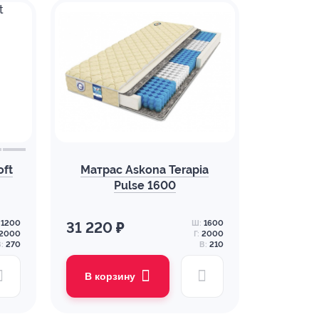
oft
Матрас Askona Terapia
Pulse 1600
1200
Ш:
1600
31 220 ₽
2000
Г:
2000
:
270
В:
210
В корзину