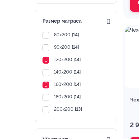
Размер матраса
80х200
[14]
90х200
[14]
120х200
[14]
140х200
[14]
160х200
[14]
180х200
[14]
Чех
200х200
[13]
2 