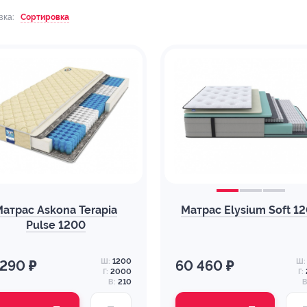
вка:
Сортировка
Матрас Askona Terapia
Матрас Elysium Soft 1
Pulse 1200
Ш:
1200
Ш:
 290 ₽
60 460 ₽
Г:
2000
Г:
В:
210
В