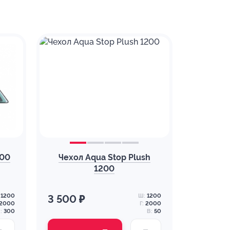
200
Чехол Aqua Stop Plush
1200
1200
Ш:
1200
3 500 ₽
2000
Г:
2000
:
300
В:
50