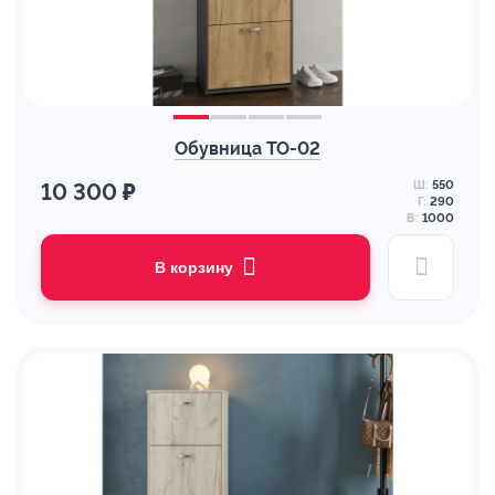
Обувница ТО-02
Ш:
550
10 300 ₽
Г:
290
В:
1000
В корзину