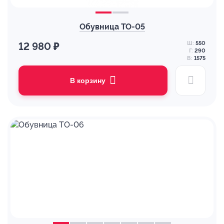
Обувница ТО-05
Ш:
550
12 980 ₽
Г:
290
В:
1575
В корзину