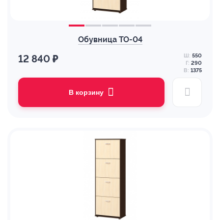
Обувница ТО-04
Ш:
550
12 840 ₽
Г:
290
В:
1375
В корзину