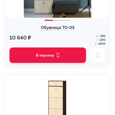
Обувница ТО-03
Ш:
550
10 640 ₽
Г:
290
В:
1200
В корзину