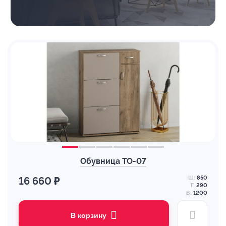
Обувница ТО-07
Ш:
850
16 660 ₽
Г:
290
В:
1200
В корзину