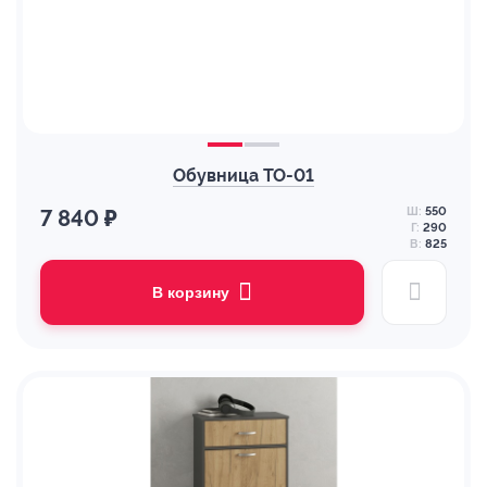
Обувница ТО-01
Ш:
550
7 840 ₽
Г:
290
В:
825
В корзину