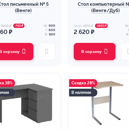
Стол письменный № 5
Стол компьютерный 
(Венге)
(Венге/Дуб)
:
3620 ₽
Ш:
900
Цена:
4270 ₽
Ш:
-760 ₽
-1650 ₽
Г:
600
Г
860 ₽
2 620 ₽
В:
820
В
В корзину
В корзину
ка 38%
Скидка 28%
личии
В наличии