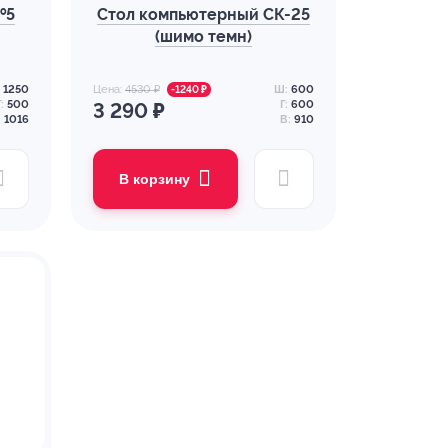
№5
Стол компьютерный СК-25
(шимо темн)
1250
Цена:
4530 ₽
Ш:
600
-1240 ₽
:
500
Г:
600
3 290 ₽
:
1016
В:
910
В корзину