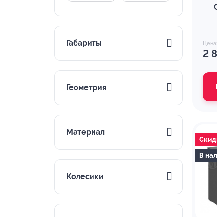
Габариты
Цена
2 
Геометрия
Материал
Скид
В на
Колесики