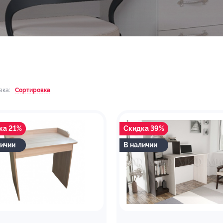
вка:
Сортировка
ка 21%
Скидка 39%
личии
В наличии