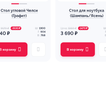
Стол угловой Челси
Стол для ноутбука
(Графит)
(Шампань/Ясень)
:
9170 ₽
Ш:
1300
Цена:
5160 ₽
Ш
-3530 ₽
-1470 ₽
Г:
904
Г
640 ₽
3 690 ₽
В:
768
В корзину
В корзину