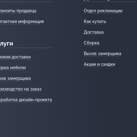
квизиты продавца
Отдел рекламации
нтактная информация
Как купить
Доставка
луги
Сборка
Вызов замерщика
ловия доставки
Акции и скидки
орка мебели
зов замерщика
оизводство на заказ
зработка дизайн-проекта