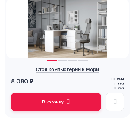
Стол компьютерный Мори
Ш:
1244
8 080 ₽
Г:
850
В:
770
В корзину