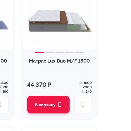
600
Матрас Lux Duo M/F 1600
1600
Ш:
1600
44 370 ₽
2000
Г:
2000
В:
190
В:
240
В корзину