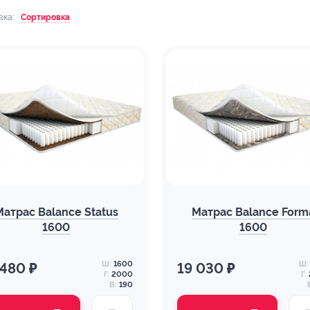
вка:
Сортировка
Матрас Balance Status
Матрас Balance Form
1600
1600
Ш:
1600
Ш:
 480 ₽
19 030 ₽
Г:
2000
Г:
В:
190