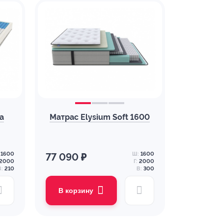
a
Матрас Elysium Soft 1600
1600
Ш:
1600
77 090 ₽
2000
Г:
2000
В:
210
В:
300
В корзину