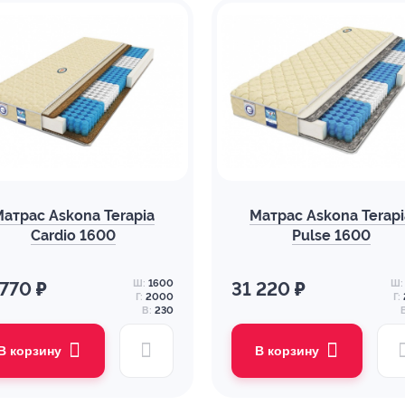
Матрас Askona Terapia
Матрас Askona Terapi
Cardio 1600
Pulse 1600
Ш:
1600
Ш:
 770 ₽
31 220 ₽
Г:
2000
Г:
В:
230
В корзину
В корзину