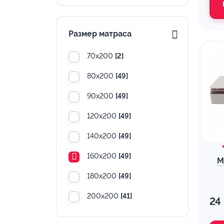
Размер матраса
70х200
[2]
80х200
[49]
90х200
[49]
120х200
[49]
140х200
[49]
160х200
[49]
М
180х200
[49]
200х200
[41]
24