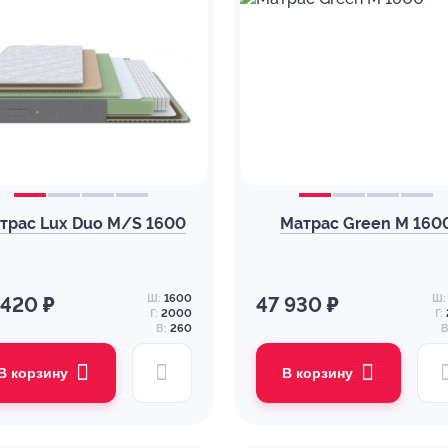
трас Lux Duo M/S 1600
Матрас Green M 160
Ш:
1600
Ш:
 420 ₽
47 930 ₽
Г:
2000
Г:
В:
260
В
В корзину
В корзину