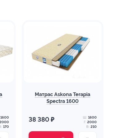
a
Матрас Askona Terapia
Spectra 1600
1600
Ш:
1600
38 380 ₽
2000
Г:
2000
В:
170
В:
210