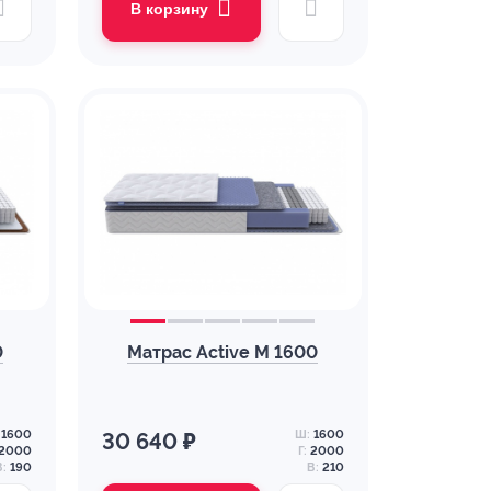
В корзину
0
Матрас Active M 1600
1600
Ш:
1600
30 640 ₽
2000
Г:
2000
В:
190
В:
210