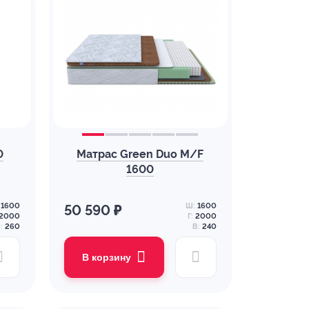
0
Матрас Green Duo M/F
1600
1600
Ш:
1600
50 590 ₽
2000
Г:
2000
:
260
В:
240
В корзину