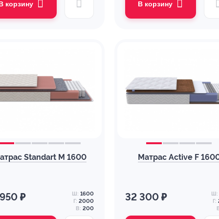
В корзину
В корзину
атрас Standart M 1600
Матрас Active F 160
Ш:
1600
Ш:
 950 ₽
32 300 ₽
Г:
2000
Г:
В:
200