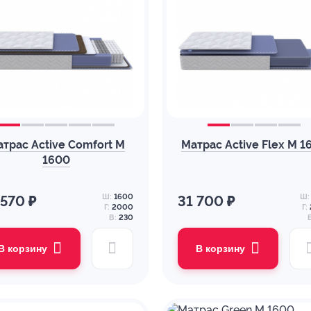
трас Active Comfort M
Матрас Active Flex M 1
1600
Ш:
1600
Ш:
 570 ₽
31 700 ₽
Г:
2000
Г:
В:
230
В корзину
В корзину