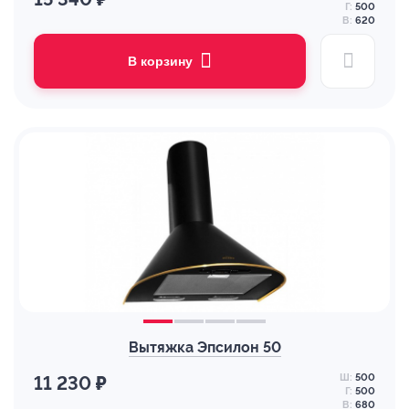
Г:
500
В:
620
В корзину
Вытяжка Эпсилон 50
Ш:
500
11 230 ₽
Г:
500
В:
680