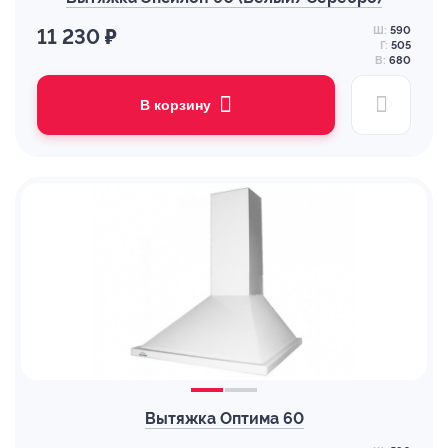
Ш:
590
11 230 ₽
Г:
505
В:
680
В корзину
Вытяжка Оптима 60