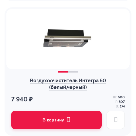
Воздухоочиститель Интегра 50
(белый,черный)
Ш:
500
7 940 ₽
Г:
307
В:
174
В корзину