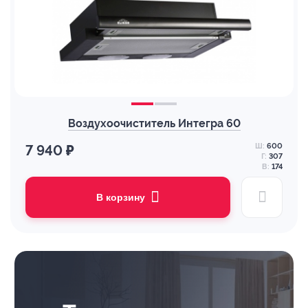
Воздухоочиститель Интегра 60
Ш:
600
7 940 ₽
Г:
307
В:
174
В корзину