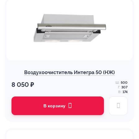
Воздухоочиститель Интегра 50 (НЖ)
Ш:
500
8 050 ₽
Г:
307
В:
174
В корзину