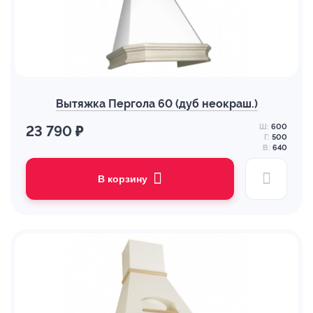
Вытяжка Пергола 60 (дуб неокраш.)
Ш:
600
23 790 ₽
Г:
500
В:
640
В корзину