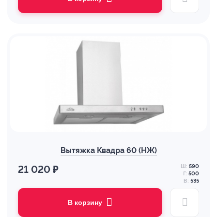
Вытяжка Квадра 60 (НЖ)
Ш:
590
21 020 ₽
Г:
500
В:
535
В корзину