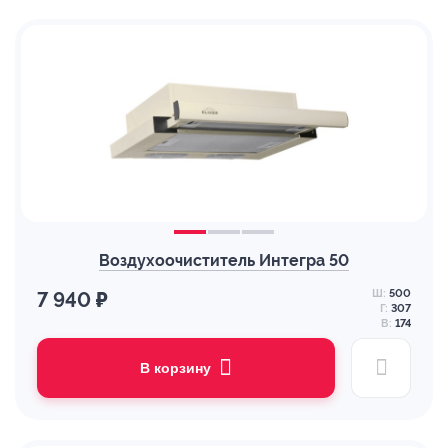
Воздухоочиститель Интегра 50
Ш:
500
7 940 ₽
Г:
307
В:
174
В корзину