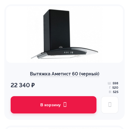
Вытяжка Аметист 60 (черный)
Ш:
598
22 340 ₽
Г:
520
В:
525
В корзину