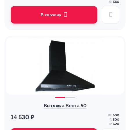
В:
680
В корзину
Вытяжка Вента 50
Ш:
500
14 530 ₽
Г:
500
В:
620