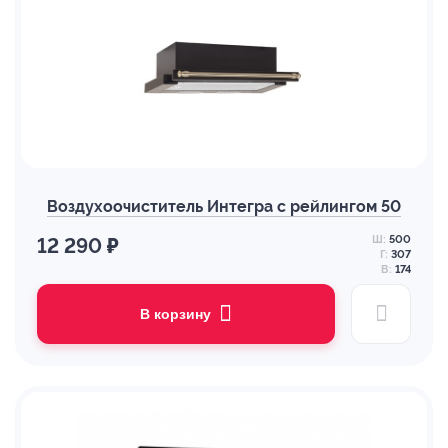
Воздухоочиститель Интегра с рейлингом 50
Ш:
500
12 290 ₽
Г:
307
В:
174
В корзину