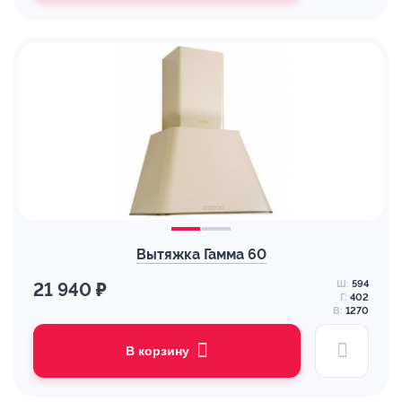
Вытяжка Гамма 60
Ш:
594
21 940 ₽
Г:
402
В:
1270
В корзину