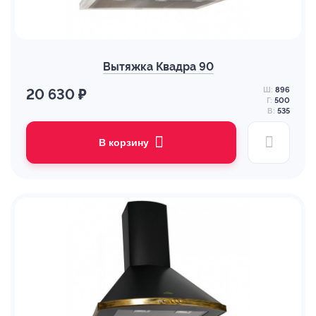
Вытяжка Квадра 90
Ш:
896
20 630 ₽
Г:
500
В:
535
В корзину