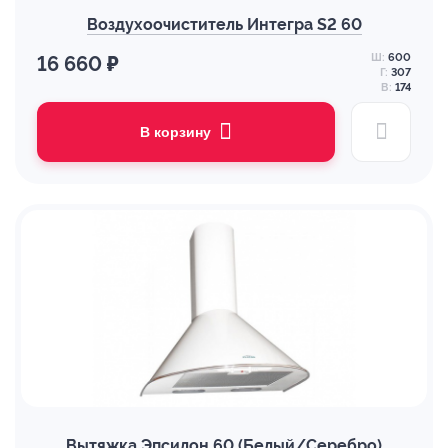
Воздухоочиститель Интегра S2 60
Ш:
600
16 660 ₽
Г:
307
В:
174
В корзину
Вытяжка Эпсилон 60 (Белый/Серебро)