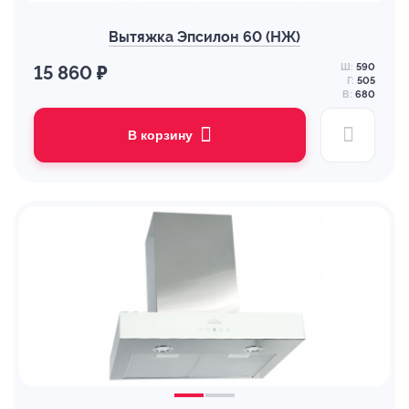
Вытяжка Эпсилон 60 (НЖ)
Ш:
590
15 860 ₽
Г:
505
В:
680
В корзину