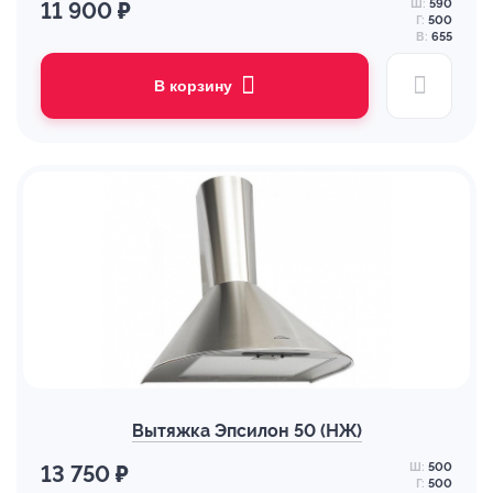
Ш:
590
11 900 ₽
Г:
500
В:
655
В корзину
Вытяжка Эпсилон 50 (НЖ)
Ш:
500
13 750 ₽
Г:
500