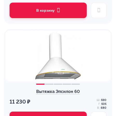
В корзину
Вытяжка Эпсилон 60
Ш:
590
11 230 ₽
Г:
505
В:
680