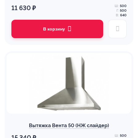
Ш:
500
11 630 ₽
Г:
500
В:
640
В корзину
Вытяжка Вента 50 (НЖ слайдер)
Ш:
500
15 340 ₽