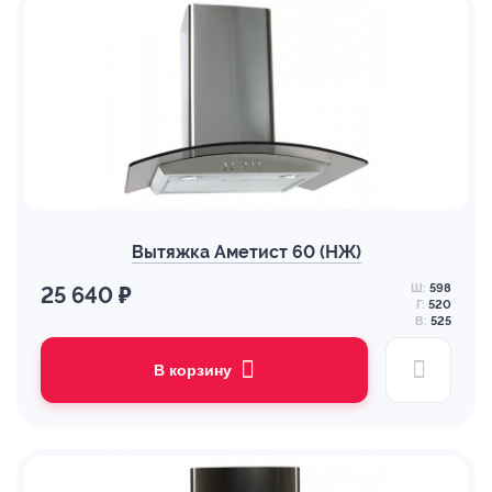
Вытяжка Аметист 60 (НЖ)
Ш:
598
25 640 ₽
Г:
520
В:
525
В корзину