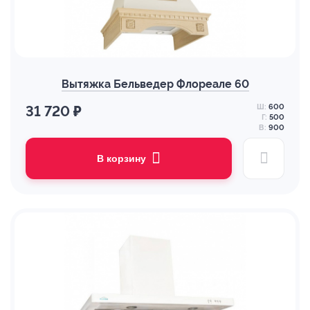
Вытяжка Бельведер Флореале 60
Ш:
600
31 720 ₽
Г:
500
В:
900
В корзину