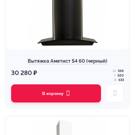
Вытяжка Аметист S4 60 (черный)
Ш:
596
30 280 ₽
Г:
520
В:
533
В корзину