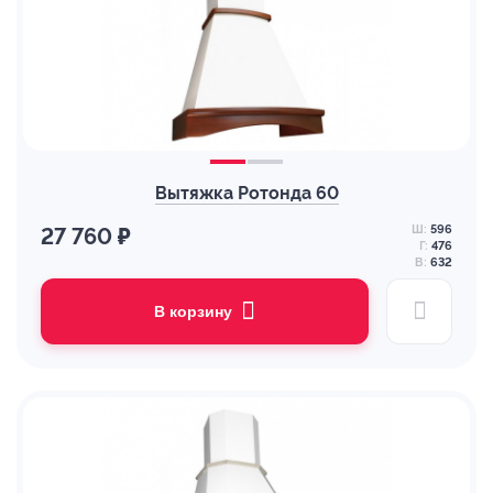
Вытяжка Ротонда 60
Ш:
596
27 760 ₽
Г:
476
В:
632
В корзину