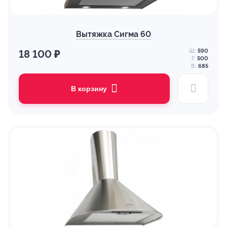
Вытяжка Сигма 60
Ш:
590
18 100 ₽
Г:
500
В:
685
В корзину