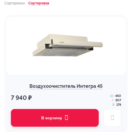
Сортировка:
Сортировка
Воздухоочиститель Интегра 45
Ш:
450
7 940 ₽
Г:
307
В:
174
В корзину