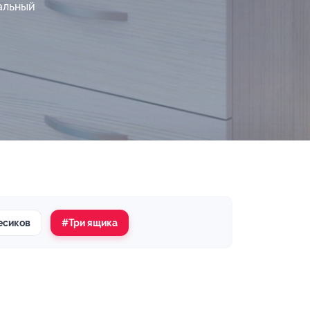
альный
есиков
#Три ящика