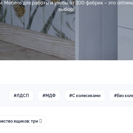
м. Мебель для работы и учебы от 100 фабрик – это оптим
выбор!
#ЛДСП
#МДФ
#С колесиками
#Без кол
чество ящиков: три