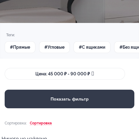
Теги:
#Прямые
#Угловые
#С ящиками
#Без ящ
Цена: 45 000 ₽ - 90 000 ₽
Показать фильтр
Сортировка:
Сортировка
Ничего не найдено.