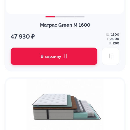
Матрас Green M 1600
Ш:
1600
47 930 ₽
Г:
2000
В:
260
В корзину