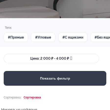
Теги:
#Прямые
#Угловые
#С ящиками
#Без ящ
Цена: 2 000 ₽ - 4 000 ₽
Показать фильтр
Сортировка:
Сортировка
Ничего не найдено.