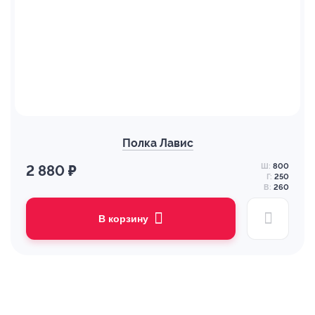
Полка Лавис
Ш:
800
2 880 ₽
Г:
250
В:
260
В корзину