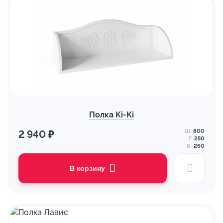
Полка Ki-Ki
Ш:
800
2 940 ₽
Г:
250
В:
260
В корзину