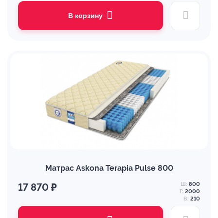
В корзину
Матрас Askona Terapia Pulse 800
Ш:
800
17 870 ₽
Г:
2000
В:
210