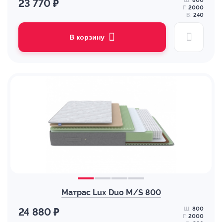
Ш:
800
23 770 ₽
Г:
2000
В:
240
В корзину
Матрас Lux Duo M/S 800
Ш:
800
24 880 ₽
Г:
2000