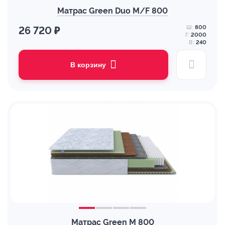
Матрас Green Duo M/F 800
Ш:
800
26 720 ₽
Г:
2000
В:
240
В корзину
Матрас Green M 800