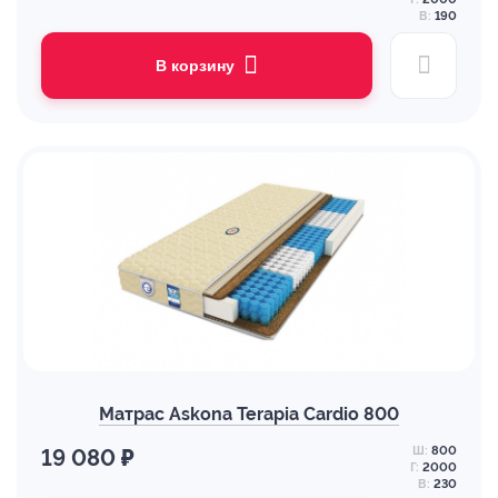
В:
190
В корзину
Матрас Askona Terapia Cardio 800
Ш:
800
19 080 ₽
Г:
2000
В:
230