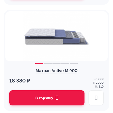
Матрас Active M 900
Ш:
900
18 380 ₽
Г:
2000
В:
210
В корзину