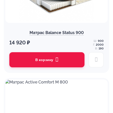
Матрас Balance Status 900
Ш:
900
14 920 ₽
Г:
2000
В:
190
В корзину