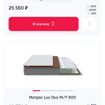
Ш:
800
25 560 ₽
Г:
2000
В:
260
В корзину
Матрас Lux Duo M/F 800