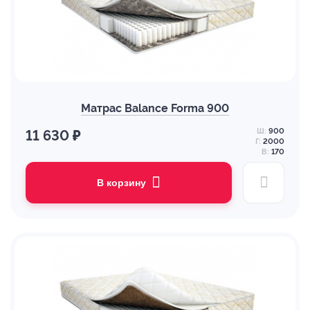
Матрас Balance Forma 900
Ш:
900
11 630 ₽
Г:
2000
В:
170
В корзину