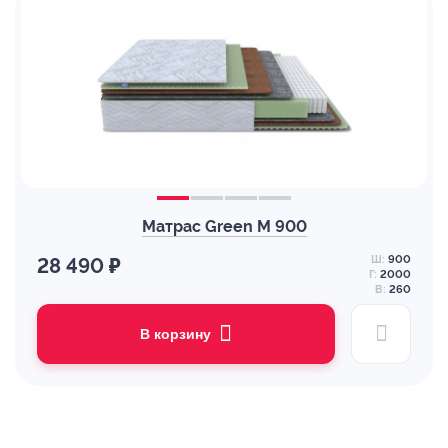
Матрас Green M 900
Ш:
900
28 490 ₽
Г:
2000
В:
260
В корзину