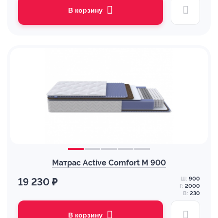
В корзину
Матрас Active Comfort M 900
Ш:
900
19 230 ₽
Г:
2000
В:
230
В корзину