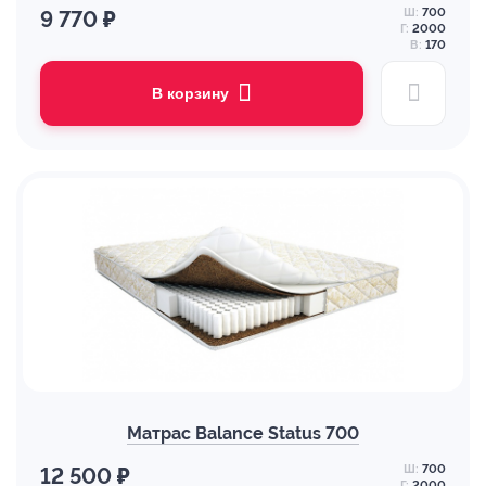
Ш:
700
9 770 ₽
Г:
2000
В:
170
В корзину
Матрас Balance Status 700
Ш:
700
12 500 ₽
Г:
2000