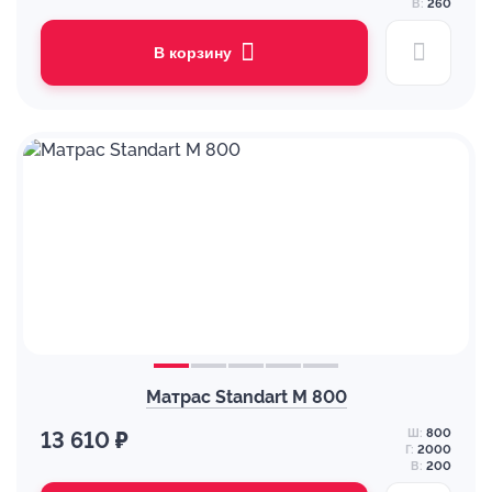
В:
260
В корзину
Матрас Standart M 800
Ш:
800
13 610 ₽
Г:
2000
В:
200