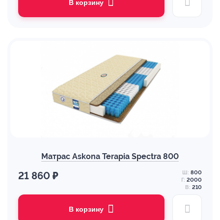
В корзину
Матрас Askona Terapia Spectra 800
Ш:
800
21 860 ₽
Г:
2000
В:
210
В корзину