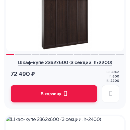
Шкаф-купе 2362х600 (3 секции, h=2200)
Ш:
2362
72 490 ₽
Г:
600
В:
2200
В корзину