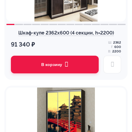
Шкаф-купе 2362х600 (4 секции, h=2200)
Ш:
2362
91 340 ₽
Г:
600
В:
2200
В корзину