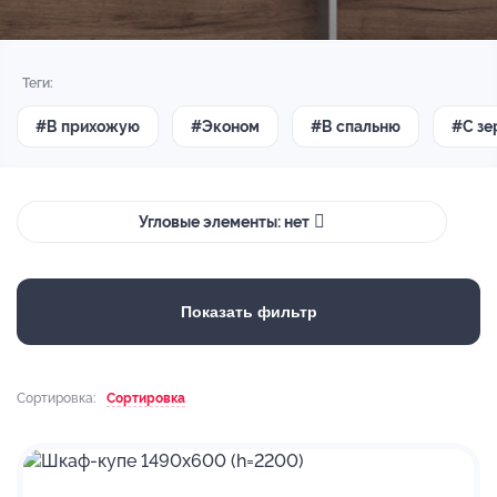
Теги:
#В прихожую
#Эконом
#В спальню
#С зе
Угловые элементы: нет
Показать фильтр
Сортировка:
Сортировка