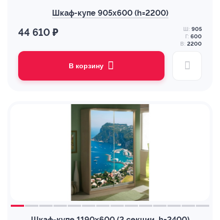
Шкаф-купе 905х600 (h=2200)
Ш:
905
44 610 ₽
Г:
600
В:
2200
В корзину
Шкаф-купе 1190х600 (2 секции, h=2400)