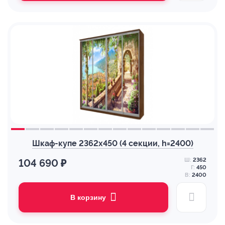
Шкаф-купе 2362х450 (4 секции, h=2400)
Ш:
2362
104 690 ₽
Г:
450
В:
2400
В корзину