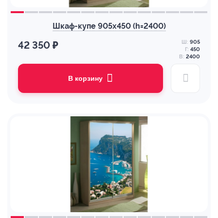
Шкаф-купе 905х450 (h=2400)
Ш:
905
42 350 ₽
Г:
450
В:
2400
В корзину