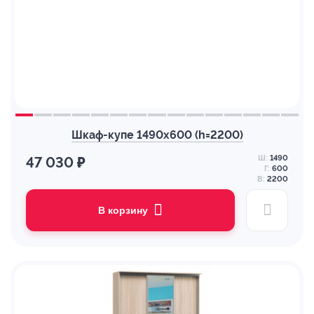
Шкаф-купе 1490х600 (h=2200)
Ш:
1490
47 030 ₽
Г:
600
В:
2200
В корзину