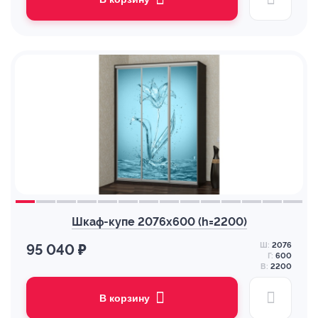
Шкаф-купе 2076х600 (h=2200)
Ш:
2076
95 040 ₽
Г:
600
В:
2200
В корзину