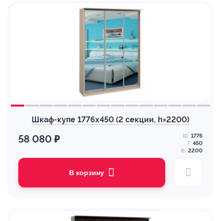
Шкаф-купе 1776х450 (2 секции, h=2200)
Ш:
1776
58 080 ₽
Г:
450
В:
2200
В корзину