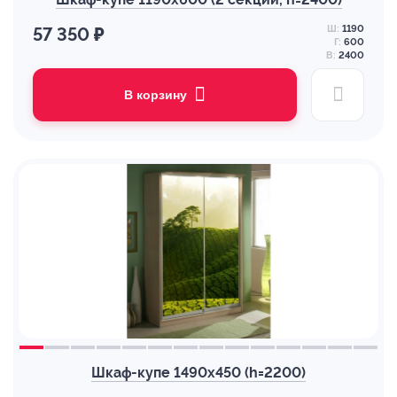
Ш:
1190
57 350 ₽
Г:
600
В:
2400
В корзину
Шкаф-купе 1490х450 (h=2200)