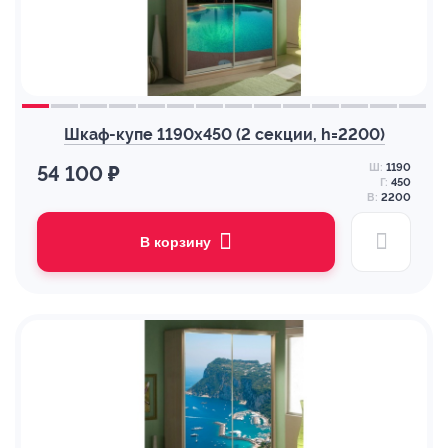
Шкаф-купе 1190х450 (2 секции, h=2200)
Ш:
1190
54 100 ₽
Г:
450
В:
2200
В корзину