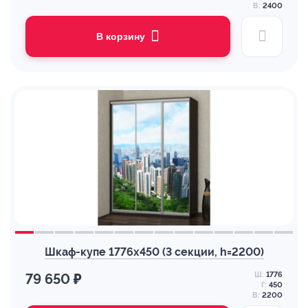
В:
2400
В корзину
Шкаф-купе 1776х450 (3 секции, h=2200)
Ш:
1776
79 650 ₽
Г:
450
В:
2200