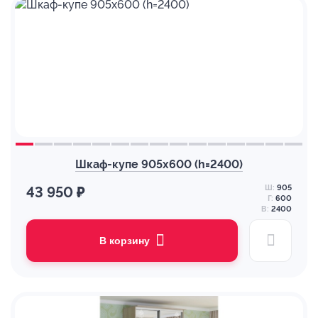
Шкаф-купе 905х600 (h=2400)
Ш:
905
43 950 ₽
Г:
600
В:
2400
В корзину