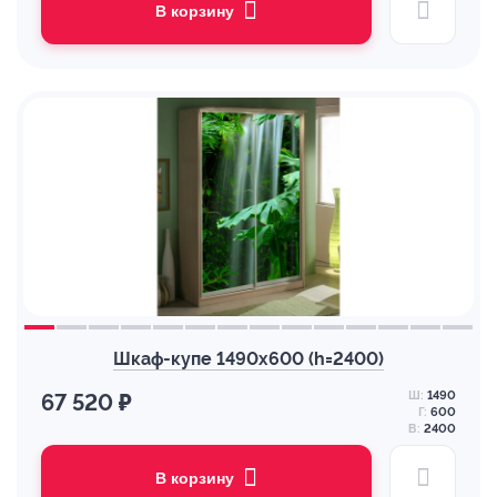
В корзину
Шкаф-купе 1490х600 (h=2400)
Ш:
1490
67 520 ₽
Г:
600
В:
2400
В корзину