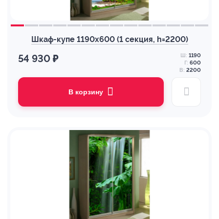
Шкаф-купе 1190х600 (1 секция, h=2200)
Ш:
1190
54 930 ₽
Г:
600
В:
2200
В корзину