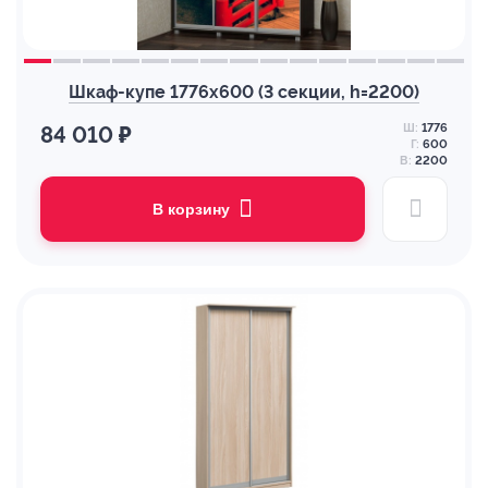
Шкаф-купе 1776х600 (3 секции, h=2200)
Ш:
1776
84 010 ₽
Г:
600
В:
2200
В корзину