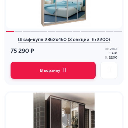
Шкаф-купе 2362х450 (3 секции, h=2200)
Ш:
2362
75 290 ₽
Г:
450
В:
2200
В корзину