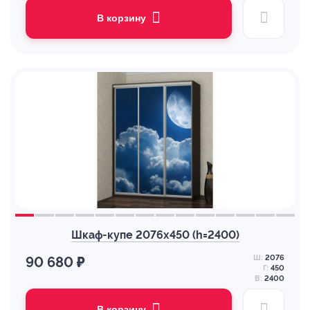
В корзину
Шкаф-купе 2076х450 (h=2400)
Ш:
2076
90 680 ₽
Г:
450
В:
2400
В корзину