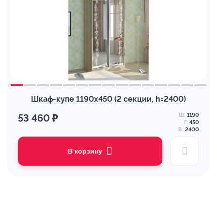
Шкаф-купе 1190х450 (2 секции, h=2400)
Ш:
1190
53 460 ₽
Г:
450
В:
2400
В корзину