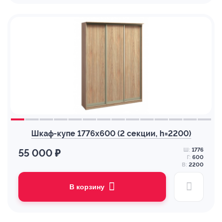
Шкаф-купе 1776х600 (2 секции, h=2200)
Ш:
1776
55 000 ₽
Г:
600
В:
2200
В корзину