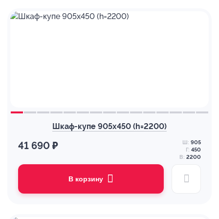
Шкаф-купе 905х450 (h=2200)
Ш:
905
41 690 ₽
Г:
450
В:
2200
В корзину