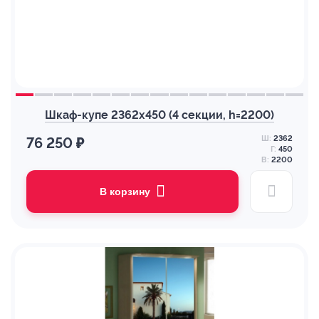
Шкаф-купе 2362х450 (4 секции, h=2200)
Ш:
2362
76 250 ₽
Г:
450
В:
2200
В корзину