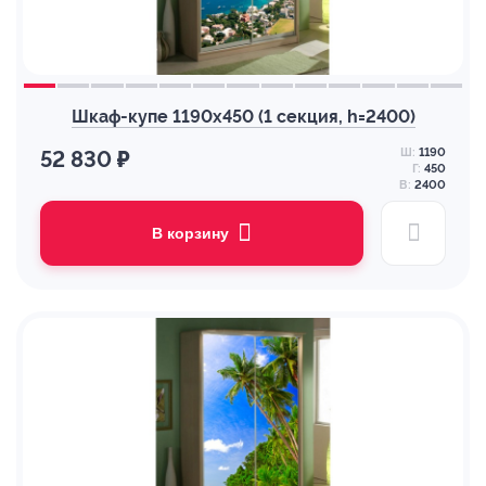
Шкаф-купе 1190х450 (1 секция, h=2400)
Ш:
1190
52 830 ₽
Г:
450
В:
2400
В корзину