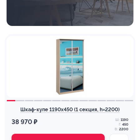
Шкаф-купе 1190х450 (1 секция, h=2200)
Ш:
1190
38 970 ₽
Г:
450
В:
2200