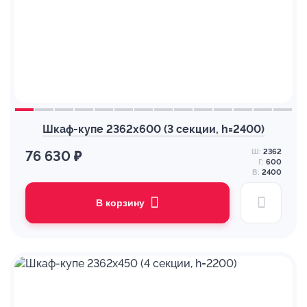
Шкаф-купе 2362х600 (3 секции, h=2400)
Ш:
2362
76 630 ₽
Г:
600
В:
2400
В корзину