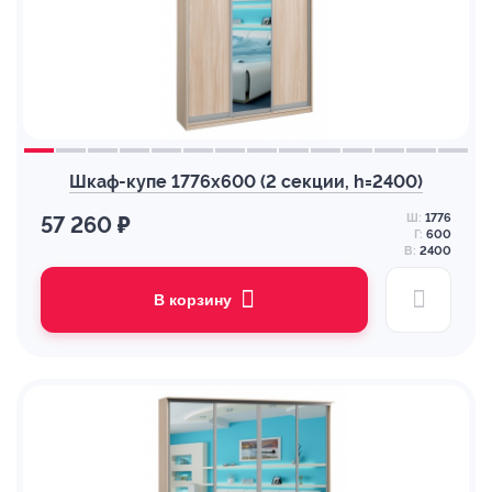
Шкаф-купе 1776х600 (2 секции, h=2400)
Ш:
1776
57 260 ₽
Г:
600
В:
2400
В корзину