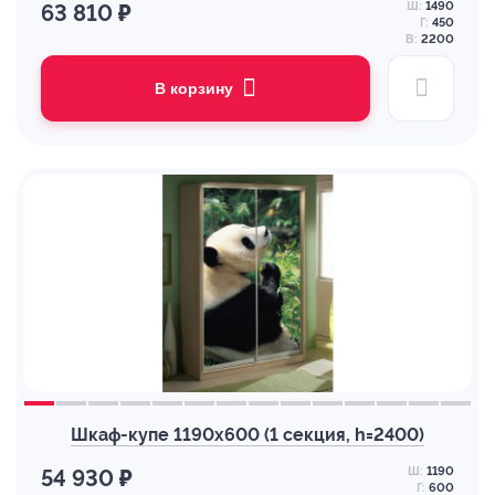
Ш:
1490
63 810 ₽
Г:
450
В:
2200
В корзину
Шкаф-купе 1190х600 (1 секция, h=2400)
Ш:
1190
54 930 ₽
Г:
600