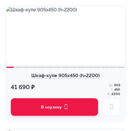
Шкаф-купе 905х450 (h=2200)
Ш:
905
41 690 ₽
Г:
450
В:
2200
В корзину