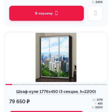
В:
2400
В корзину
Шкаф-купе 1776х450 (3 секции, h=2200)
Ш:
1776
79 650 ₽
Г:
450
В:
2200