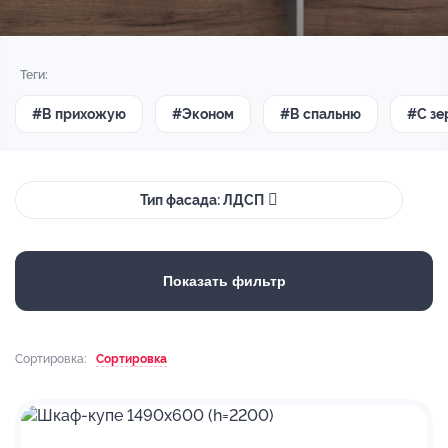
Теги:
#В прихожую
#Эконом
#В спальню
#С зе
Тип фасада: ЛДСП
Показать фильтр
Сортировка:
Сортировка