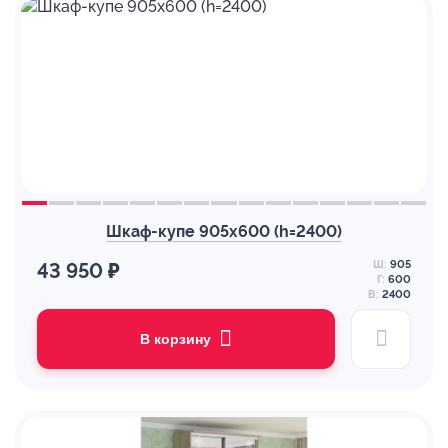
Шкаф-купе 905х600 (h=2400)
Ш:
905
43 950 ₽
Г:
600
В:
2400
В корзину