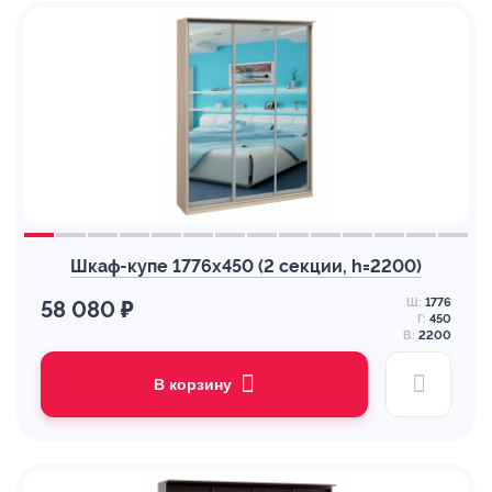
Шкаф-купе 1776х450 (2 секции, h=2200)
Ш:
1776
58 080 ₽
Г:
450
В:
2200
В корзину