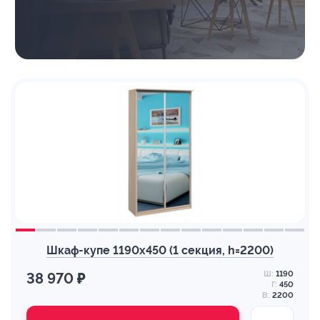
Шкаф-купе 1190х450 (1 секция, h=2200)
Ш:
1190
38 970 ₽
Г:
450
В:
2200