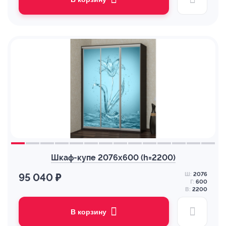
Шкаф-купе 2076х600 (h=2200)
Ш:
2076
95 040 ₽
Г:
600
В:
2200
В корзину