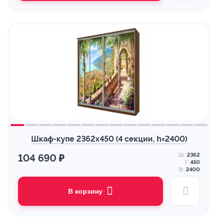
Шкаф-купе 2362х450 (4 секции, h=2400)
Ш:
2362
104 690 ₽
Г:
450
В:
2400
В корзину