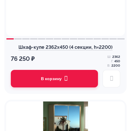
Шкаф-купе 2362х450 (4 секции, h=2200)
Ш:
2362
76 250 ₽
Г:
450
В:
2200
В корзину