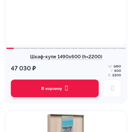
Шкаф-купе 1490х600 (h=2200)
Ш:
1490
47 030 ₽
Г:
600
В:
2200
В корзину