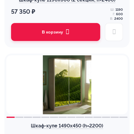
Ш:
1190
57 350 ₽
Г:
600
В:
2400
В корзину
Шкаф-купе 1490х450 (h=2200)