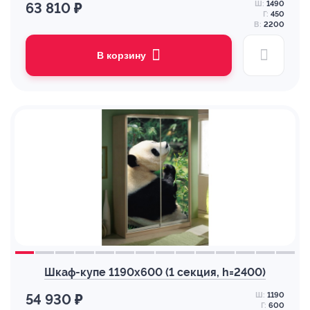
Ш:
1490
63 810 ₽
Г:
450
В:
2200
В корзину
Шкаф-купе 1190х600 (1 секция, h=2400)
Ш:
1190
54 930 ₽
Г:
600