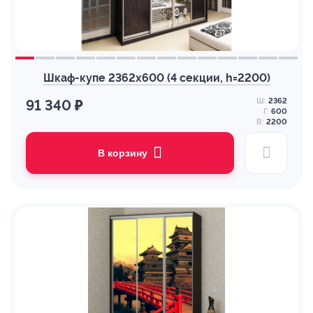
Шкаф-купе 2362х600 (4 секции, h=2200)
Ш:
2362
91 340 ₽
Г:
600
В:
2200
В корзину