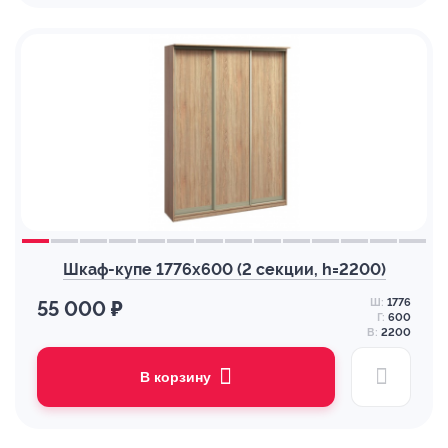
Шкаф-купе 1776х600 (2 секции, h=2200)
Ш:
1776
55 000 ₽
Г:
600
В:
2200
В корзину