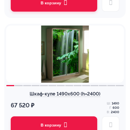
В корзину
Шкаф-купе 1490х600 (h=2400)
Ш:
1490
67 520 ₽
Г:
600
В:
2400
В корзину