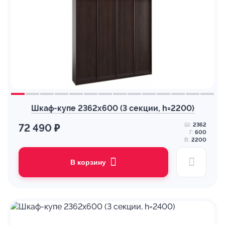
Шкаф-купе 2362х600 (3 секции, h=2200)
Ш:
2362
72 490 ₽
Г:
600
В:
2200
В корзину