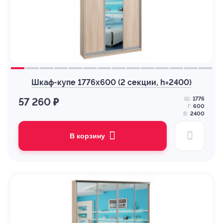
Шкаф-купе 1776х600 (2 секции, h=2400)
Ш:
1776
57 260 ₽
Г:
600
В:
2400
В корзину