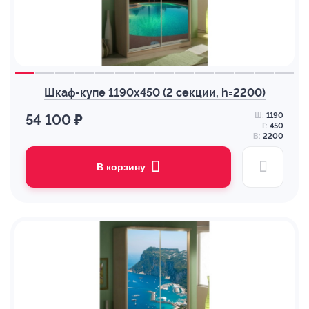
Шкаф-купе 1190х450 (2 секции, h=2200)
Ш:
1190
54 100 ₽
Г:
450
В:
2200
В корзину