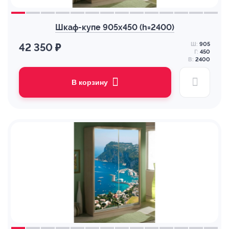
Шкаф-купе 905х450 (h=2400)
Ш:
905
42 350 ₽
Г:
450
В:
2400
В корзину