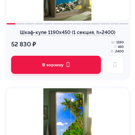
Шкаф-купе 1190х450 (1 секция, h=2400)
Ш:
1190
52 830 ₽
Г:
450
В:
2400
В корзину