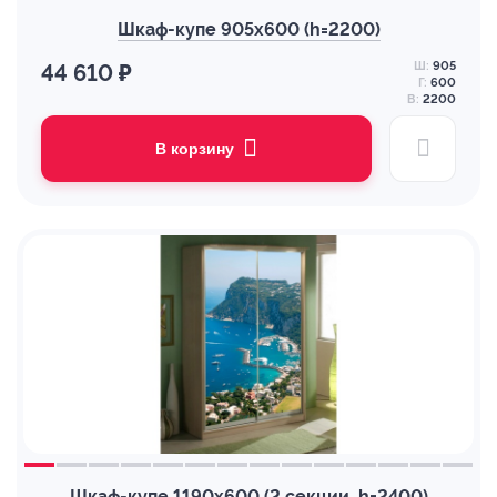
Шкаф-купе 905х600 (h=2200)
Ш:
905
44 610 ₽
Г:
600
В:
2200
В корзину
Шкаф-купе 1190х600 (2 секции, h=2400)