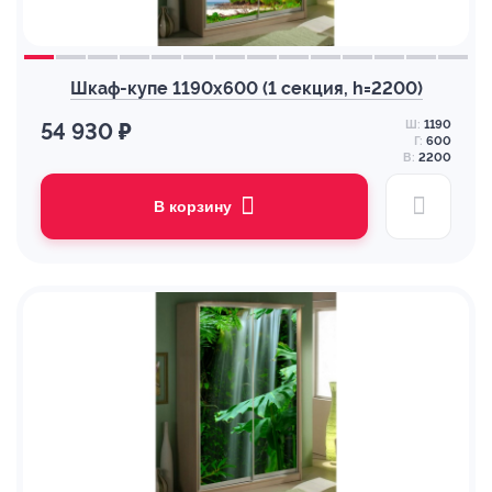
Шкаф-купе 1190х600 (1 секция, h=2200)
Ш:
1190
54 930 ₽
Г:
600
В:
2200
В корзину