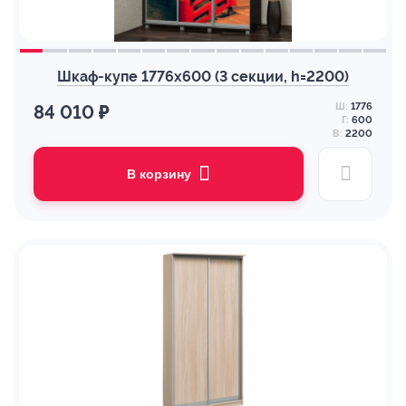
Шкаф-купе 1776х600 (3 секции, h=2200)
Ш:
1776
84 010 ₽
Г:
600
В:
2200
В корзину