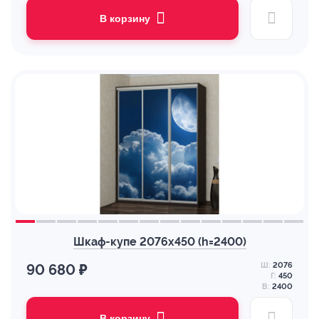
В корзину
Шкаф-купе 2076х450 (h=2400)
Ш:
2076
90 680 ₽
Г:
450
В:
2400
В корзину