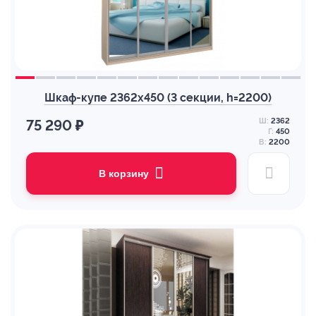
Шкаф-купе 2362х450 (3 секции, h=2200)
Ш:
2362
75 290 ₽
Г:
450
В:
2200
В корзину