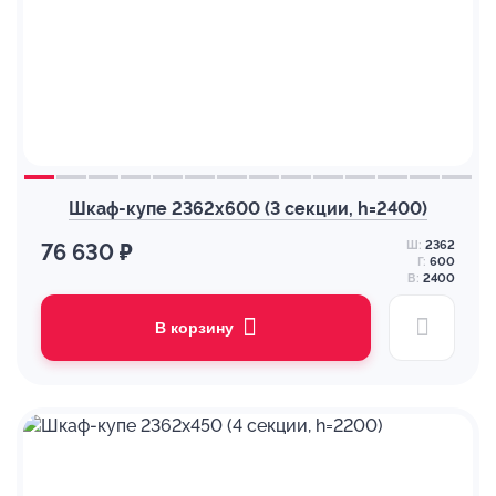
Шкаф-купе 2362х600 (3 секции, h=2400)
Ш:
2362
76 630 ₽
Г:
600
В:
2400
В корзину