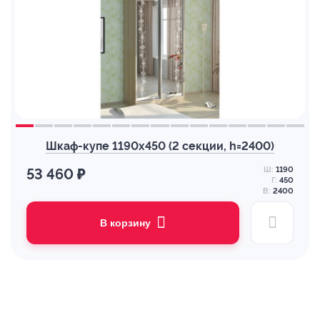
Шкаф-купе 1190х450 (2 секции, h=2400)
Ш:
1190
53 460 ₽
Г:
450
В:
2400
В корзину