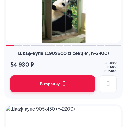
Шкаф-купе 1190х600 (1 секция, h=2400)
Ш:
1190
54 930 ₽
Г:
600
В:
2400
В корзину