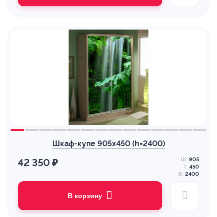
Шкаф-купе 905х450 (h=2400)
Ш:
905
42 350 ₽
Г:
450
В:
2400
В корзину