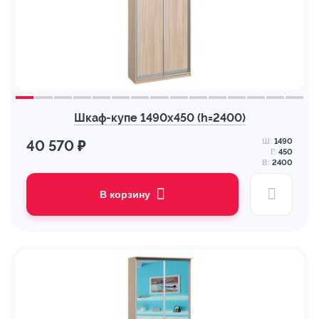
Шкаф-купе 1490х450 (h=2400)
Ш:
1490
40 570 ₽
Г:
450
В:
2400
В корзину