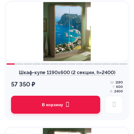
Шкаф-купе 1190х600 (2 секции, h=2400)
Ш:
1190
57 350 ₽
Г:
600
В:
2400
В корзину