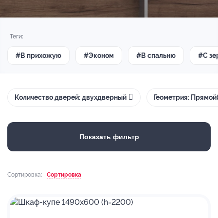
Теги:
#В прихожую
#Эконом
#В спальню
#С зе
Количество дверей: двухдверный
Геометрия: Прямой(
Показать фильтр
Сортировка:
Сортировка