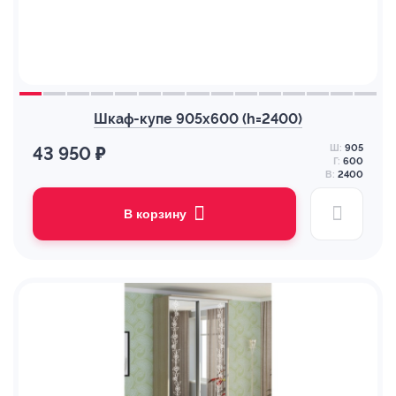
Шкаф-купе 905х600 (h=2400)
Ш:
905
43 950 ₽
Г:
600
В:
2400
В корзину