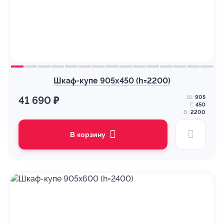
Шкаф-купе 905х450 (h=2200)
Ш:
905
41 690 ₽
Г:
450
В:
2200
В корзину