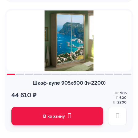
Шкаф-купе 905х600 (h=2200)
Ш:
905
44 610 ₽
Г:
600
В:
2200
В корзину