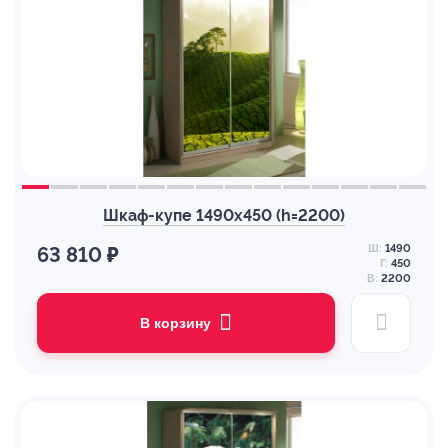
Шкаф-купе 1490х450 (h=2200)
Ш:
1490
63 810 ₽
Г:
450
В:
2200
В корзину