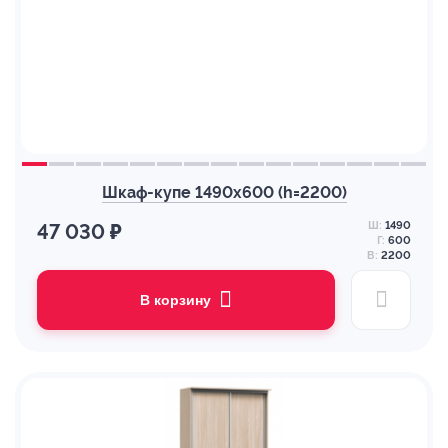
Шкаф-купе 1490х600 (h=2200)
Ш:
1490
47 030 ₽
Г:
600
В:
2200
В корзину