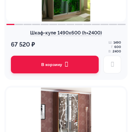
Шкаф-купе 1490х600 (h=2400)
Ш:
1490
67 520 ₽
Г:
600
В:
2400
В корзину