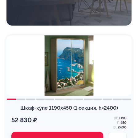
Шкаф-купе 1190х450 (1 секция, h=2400)
Ш:
1190
52 830 ₽
Г:
450
В:
2400