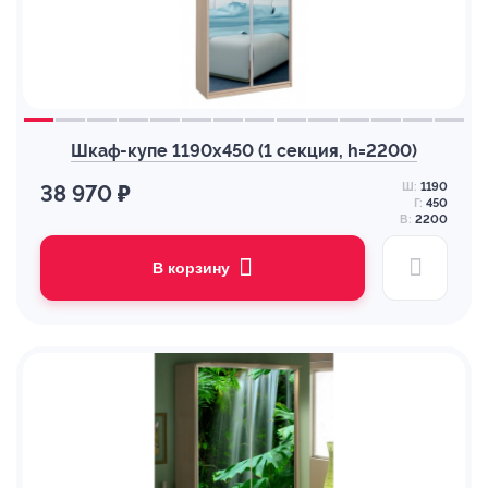
Шкаф-купе 1190х450 (1 секция, h=2200)
Ш:
1190
38 970 ₽
Г:
450
В:
2200
В корзину