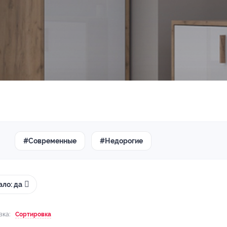
#Современные
#Недорогие
ало: да
вка:
Сортировка