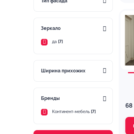
Тип фасада
Зеркало
да
[7]
Ширина прихожих
Бренды
68
Континент-мебель
[7]