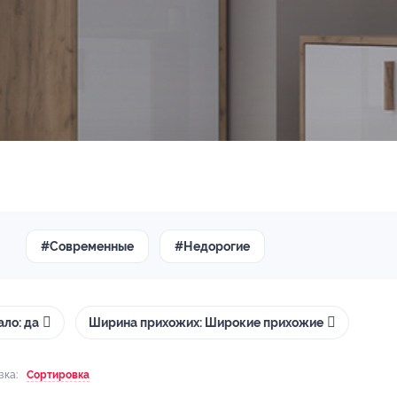
#Современные
#Недорогие
ало: да
Ширина прихожих: Широкие прихожие
вка:
Сортировка