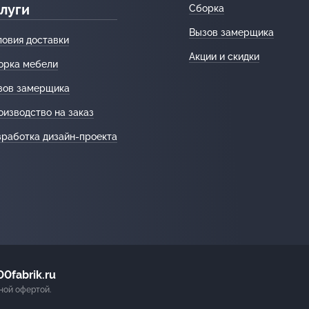
луги
Сборка
Вызов замерщика
ловия доставки
Акции и скидки
орка мебели
зов замерщика
оизводство на заказ
зработка дизайн-проекта
0fabrik.ru
ной офертой.