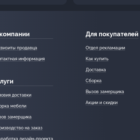
 компании
Для покупателей
квизиты продавца
Отдел рекламации
нтактная информация
Как купить
Доставка
луги
Сборка
Вызов замерщика
ловия доставки
Акции и скидки
орка мебели
зов замерщика
оизводство на заказ
зработка дизайн-проекта