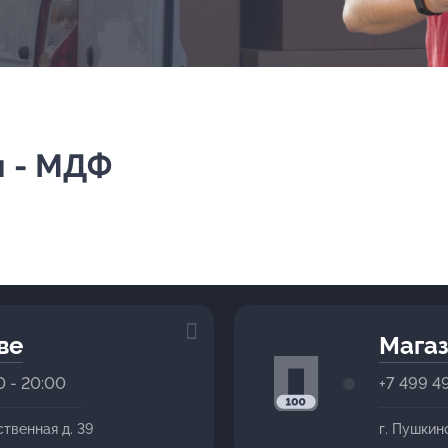
 - МДФ
ве
Магаз
0 - 20:00
+7 499 4
ственная д. 39
г. Пушкин