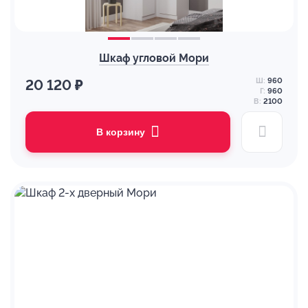
Шкаф угловой Мори
Ш:
960
20 120 ₽
Г:
960
В:
2100
В корзину