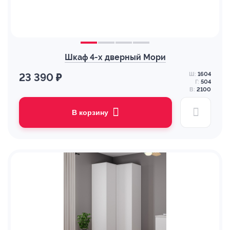
Шкаф 4-х дверный Мори
Ш:
1604
23 390 ₽
Г:
504
В:
2100
В корзину