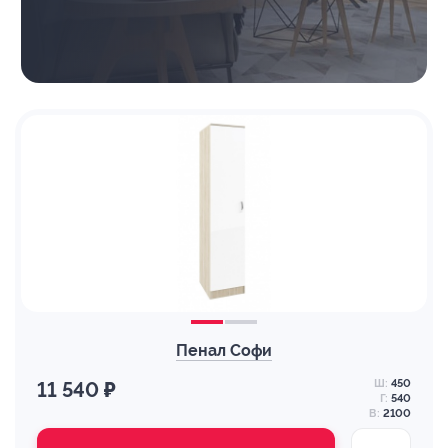
Пенал Софи
Ш:
450
11 540 ₽
Г:
540
В:
2100