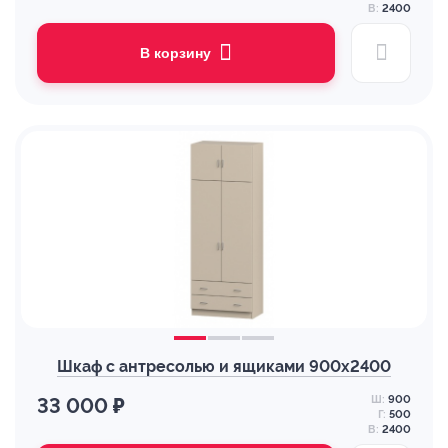
В:
2400
В корзину
Шкаф с антресолью и ящиками 900х2400
Ш:
900
33 000 ₽
Г:
500
В:
2400