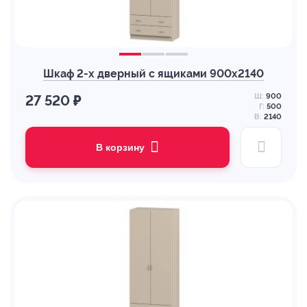
Шкаф 2-х дверный с ящиками 900х2140
Ш:
900
27 520 ₽
Г:
500
В:
2140
В корзину