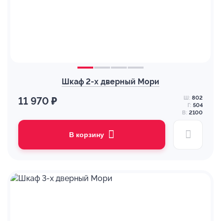
Шкаф 2-х дверный Мори
Ш:
802
11 970 ₽
Г:
504
В:
2100
В корзину