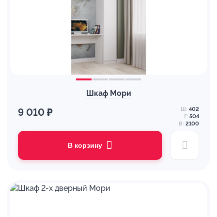
Шкаф Мори
Ш:
402
9 010 ₽
Г:
504
В:
2100
В корзину