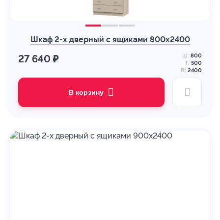
Шкаф 2-х дверный с ящиками 800х2400
Ш:
800
27 640 ₽
Г:
500
В:
2400
В корзину