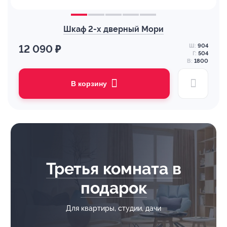
Шкаф 2-х дверный Мори
Ш:
904
12 090 ₽
Г:
504
В:
1800
В корзину
Третья комната в
подарок
Для квартиры, студии, дачи