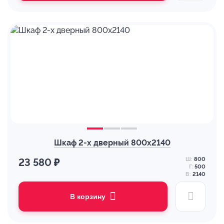
Шкаф 2-х дверный 800х2140
Ш:
800
23 580 ₽
Г:
500
В:
2140
В корзину