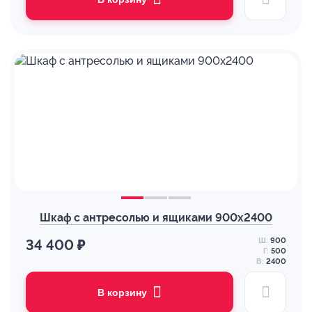
Шкаф с антресолью и ящиками 900х2400
Ш:
900
34 400 ₽
Г:
500
В:
2400
В корзину