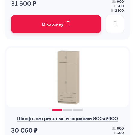
Ш:
900
31 600 ₽
Г:
500
В:
2400
В корзину
Шкаф с антресолью и ящиками 800х2400
Ш:
800
30 060 ₽
Г:
500