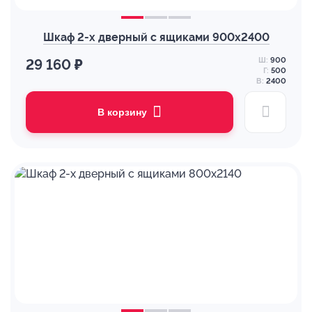
Шкаф 2-х дверный с ящиками 900х2400
Ш:
900
29 160 ₽
Г:
500
В:
2400
В корзину