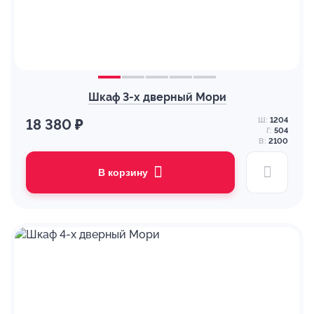
Шкаф 3-х дверный Мори
Ш:
1204
18 380 ₽
Г:
504
В:
2100
В корзину