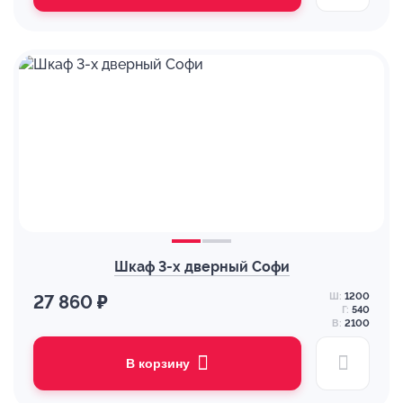
Шкаф 3-х дверный Софи
Ш:
1200
27 860 ₽
Г:
540
В:
2100
В корзину