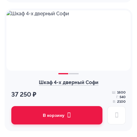
Шкаф 4-х дверный Софи
Ш:
1600
37 250 ₽
Г:
540
В:
2100
В корзину