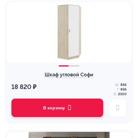
Шкаф угловой Софи
Ш:
856
18 820 ₽
Г:
856
В:
2100
В корзину