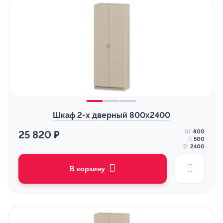
Шкаф 2-х дверный 800х2400
Ш:
800
25 820 ₽
Г:
500
В:
2400
В корзину