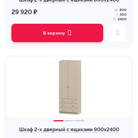
Ш:
800
29 920 ₽
Г:
500
В:
2400
В корзину
Шкаф 2-х дверный с ящиками 900х2400