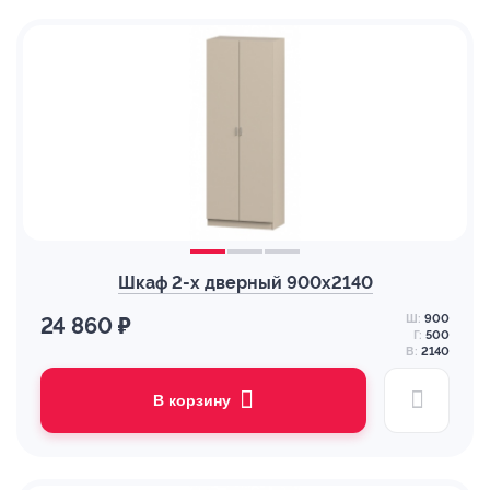
Шкаф 2-х дверный 900х2140
Ш:
900
24 860 ₽
Г:
500
В:
2140
В корзину