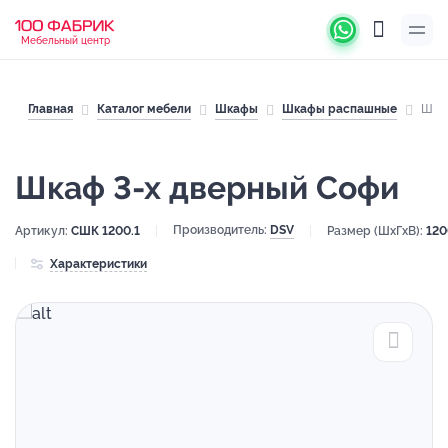
Мебельный центр
Главная
Каталог мебели
Шкафы
Шкафы распашные
Шка
Шкаф 3-х дверный Софи
Производитель:
DSV
Артикул:
СШК 1200.1
Размер (ШхГхВ):
120
Характеристики