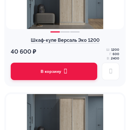
Шкаф-купе Версаль Эко 1200
Ш:
1200
40 600 ₽
Г:
600
В:
2400
В корзину