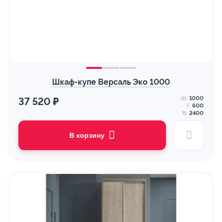
Шкаф-купе Версаль Эко 1000
Ш:
1000
37 520 ₽
Г:
600
В:
2400
В корзину