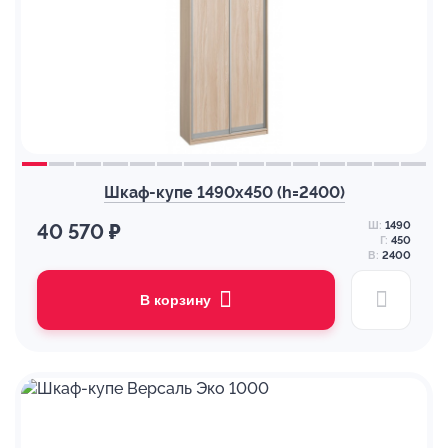
Шкаф-купе 1490х450 (h=2400)
Ш:
1490
40 570 ₽
Г:
450
В:
2400
В корзину