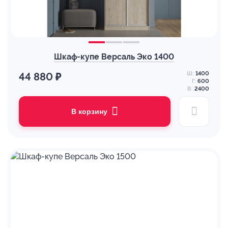
Шкаф-купе Версаль Эко 1400
Ш:
1400
44 880 ₽
Г:
600
В:
2400
В корзину