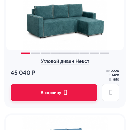
Угловой диван Некст
Ш:
2220
45 040 ₽
Г:
1420
В:
850
В корзину