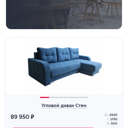
Угловой диван Стен
Ш:
2650
89 950 ₽
Г:
1750
В:
900