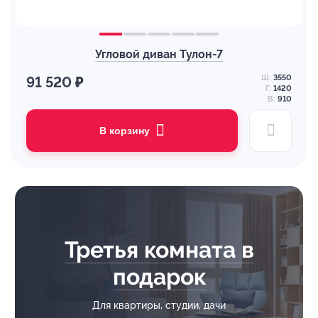
Угловой диван Тулон-7
Ш:
3550
91 520 ₽
Г:
1420
В:
910
В корзину
Третья комната в
подарок
Для квартиры, студии, дачи