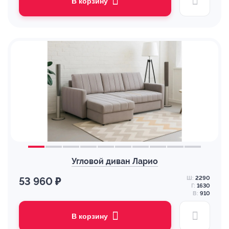
В корзину
Угловой диван Ларио
Ш:
2290
53 960 ₽
Г:
1630
В:
910
В корзину