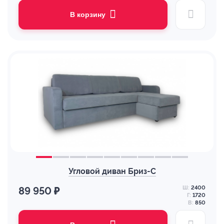
В корзину
Угловой диван Бриз-С
Ш:
2400
89 950 ₽
Г:
1720
В:
850