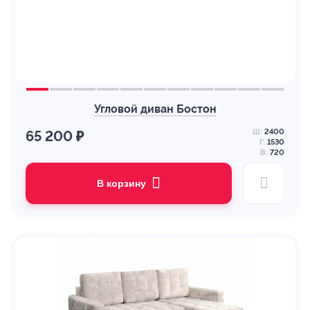
Угловой диван Бостон
Ш:
2400
65 200 ₽
Г:
1530
В:
720
В корзину