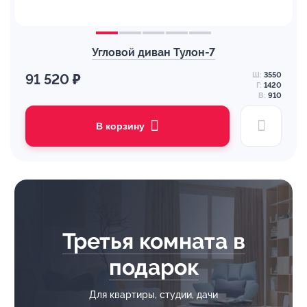
Угловой диван Тулон-7
Ш:
3550
91 520 ₽
Г:
1420
В:
910
В корзину
Третья комната в
подарок
Для квартиры, студии, дачи