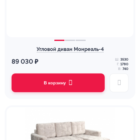
Угловой диван Монреаль-4
Ш:
3530
89 030 ₽
Г:
1780
В:
740
В корзину