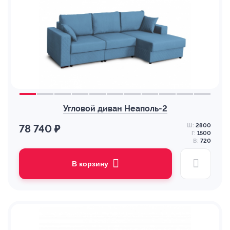
Угловой диван Неаполь-2
Ш:
2800
78 740 ₽
Г:
1500
В:
720
В корзину