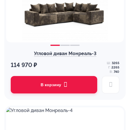
Угловой диван Монреаль-3
Ш:
3265
114 970 ₽
Г:
2265
В:
740
В корзину