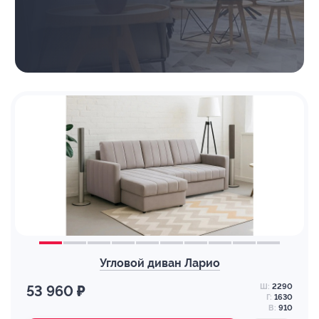
Угловой диван Ларио
Ш:
2290
53 960 ₽
Г:
1630
В:
910