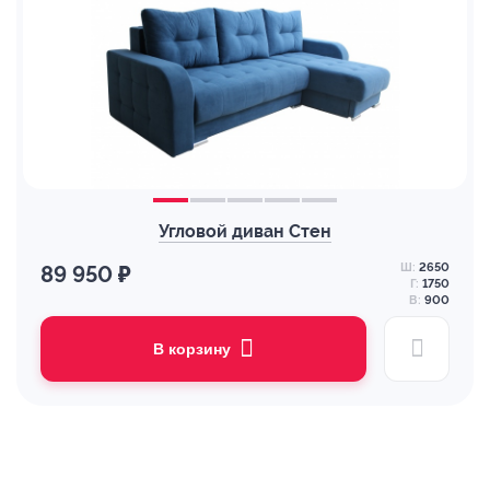
Угловой диван Стен
Ш:
2650
89 950 ₽
Г:
1750
В:
900
В корзину