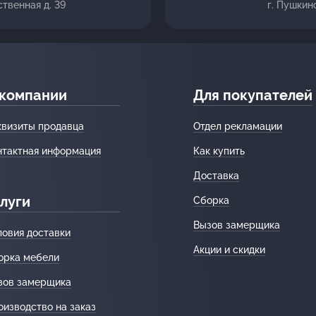
ственная д. 39
г. Пушкин
 компании
Для покупателей
квизиты продавца
Отдел рекламации
нтактная информация
Как купить
Доставка
луги
Сборка
Вызов замерщика
ловия доставки
Акции и скидки
орка мебели
зов замерщика
оизводство на заказ