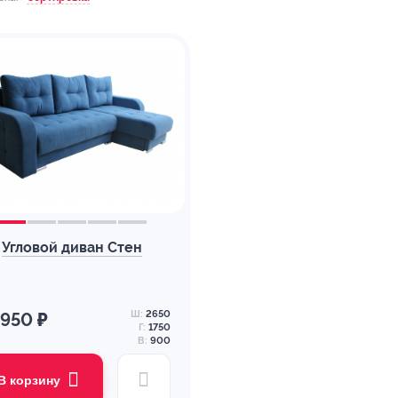
Угловой диван Стен
Ш:
2650
 950 ₽
Г:
1750
В:
900
В корзину