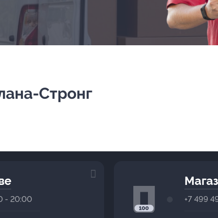
лана-Стронг
ве
Магаз
0 - 20:00
+7 499 4