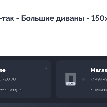
-так - Большие диваны - 15
ве
Магаз
0 - 20:00
+7 499 4
ственная д. 39
г. Пушкин