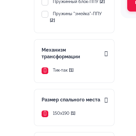
Пружинный блок-ППУ
[2]
Пружины "змейка"-ППУ
[2]
Механизм
трансформации
Тик-так
[1]
Размер спального места
150х190
[1]