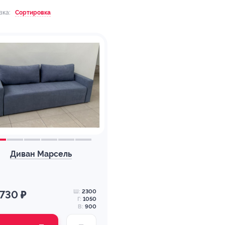
вка:
Сортировка
Диван Марсель
Ш:
2300
 730 ₽
Г:
1050
В:
900