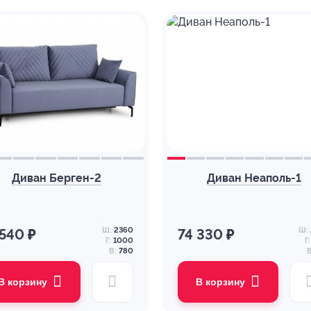
Диван Берген-2
Диван Неаполь-1
Ш:
2360
Ш:
 540 ₽
74 330 ₽
Г:
1000
Г:
В:
780
В
В корзину
В корзину