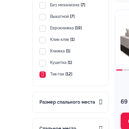
Без механизма
[7]
Выкатной
[7]
Еврокнижка
[19]
Клик-кляк
[1]
Книжка
[1]
Кушетка
[1]
Тик-так
[12]
69
Размер спального места
Спальное место