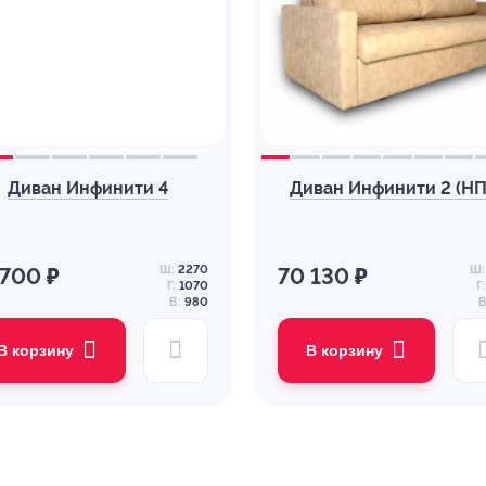
Диван Инфинити 4
Диван Инфинити 2 (НП
Ш:
2270
Ш:
 700 ₽
70 130 ₽
Г:
1070
Г:
В:
980
В
В корзину
В корзину