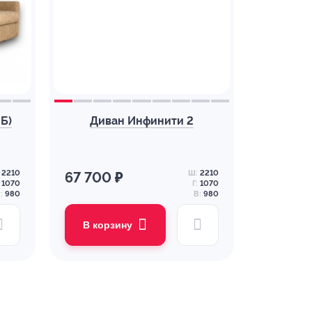
Б)
Диван Инфинити 2
2210
Ш:
2210
67 700 ₽
1070
Г:
1070
:
980
В:
980
В корзину