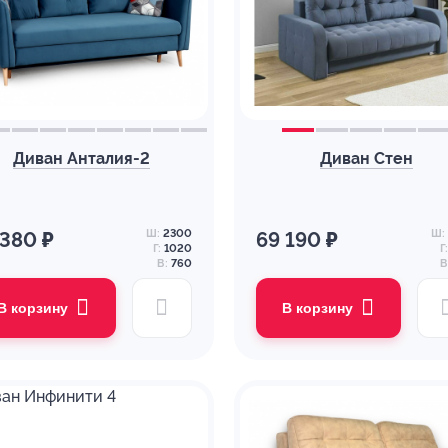
Диван Анталия-2
Диван Стен
Ш:
2300
Ш:
 380 ₽
69 190 ₽
Г:
1020
Г:
В:
760
В
В корзину
В корзину