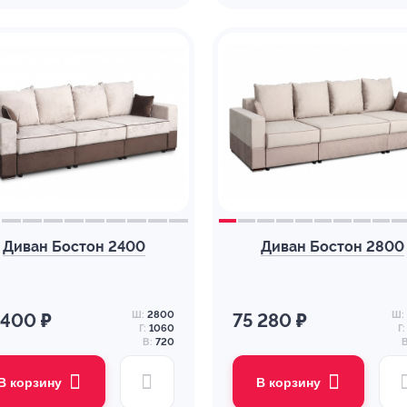
Диван Бостон 2400
Диван Бостон 2800
Ш:
2800
Ш:
 400 ₽
75 280 ₽
Г:
1060
Г:
В:
720
В
В корзину
В корзину