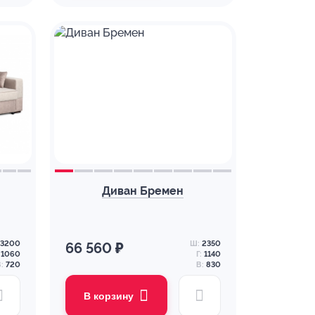
Диван Бремен
3200
Ш:
2350
66 560 ₽
1060
Г:
1140
:
720
В:
830
В корзину