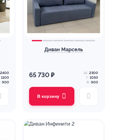
Диван Марсель
2400
Ш:
2300
65 730 ₽
1100
Г:
1050
:
900
В:
900
В корзину