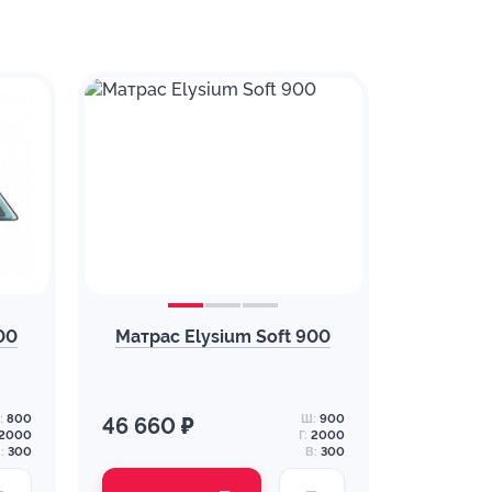
00
Матрас Elysium Soft 900
:
800
Ш:
900
46 660 ₽
2000
Г:
2000
:
300
В:
300