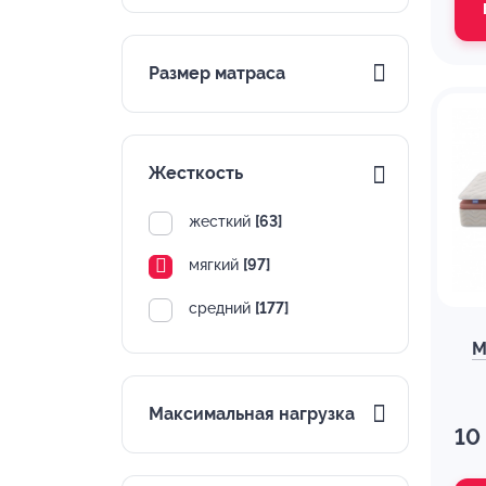
Размер матраса
Жесткость
жесткий
[63]
мягкий
[97]
средний
[177]
М
Максимальная нагрузка
10