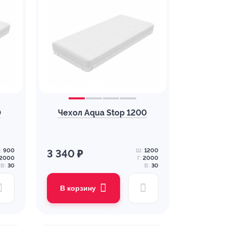
0
Чехол Aqua Stop 1200
:
900
Ш:
1200
3 340 ₽
2000
Г:
2000
В:
30
В:
30
В корзину