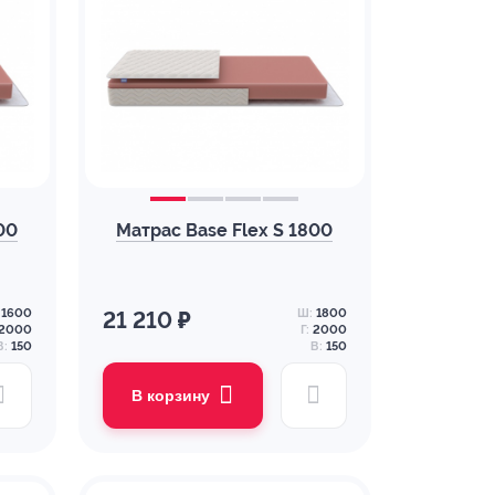
00
Матрас Base Flex S 1800
1600
Ш:
1800
21 210 ₽
2000
Г:
2000
В:
150
В:
150
В корзину