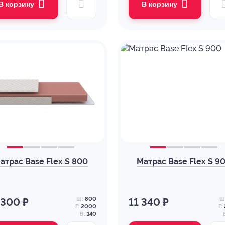
В корзину
В корзину
атрас Base Flex S 800
Матрас Base Flex S 9
Ш:
800
Ш
 300 ₽
11 340 ₽
Г:
2000
Г:
В:
140