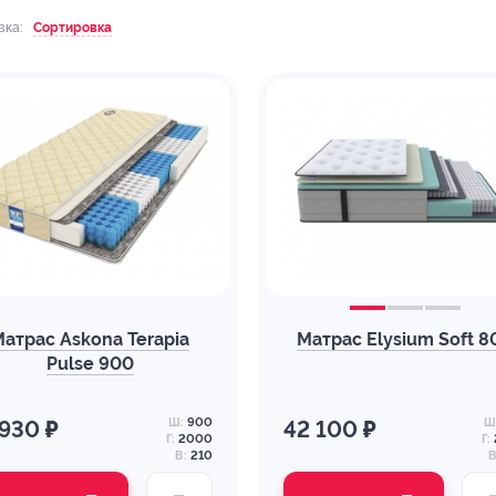
вка:
Сортировка
Матрас Askona Terapia
Матрас Elysium Soft 8
Pulse 900
Ш:
900
Ш
 930 ₽
42 100 ₽
Г:
2000
Г:
В:
210
В