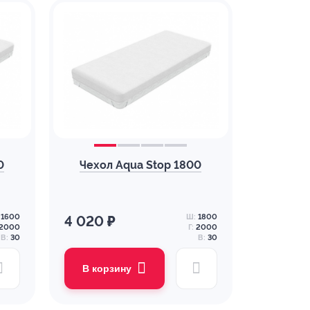
0
Чехол Aqua Stop 1800
1600
Ш:
1800
4 020 ₽
2000
Г:
2000
В:
30
В:
30
В корзину