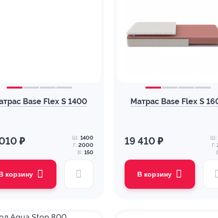
атрас Base Flex S 1400
Матрас Base Flex S 16
Ш:
1400
Ш:
 010 ₽
19 410 ₽
Г:
2000
Г:
В:
150
В корзину
В корзину