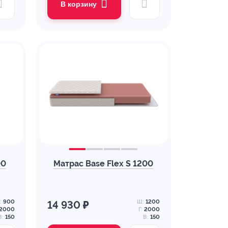
В корзину
00
Матрас Base Flex S 1200
:
900
Ш:
1200
14 930 ₽
2000
Г:
2000
В:
150
В:
150