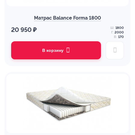
Матрас Balance Forma 1800
Ш:
1800
20 950 ₽
Г:
2000
В:
170
В корзину