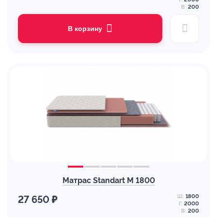
В:
200
В корзину
Матрас Standart M 1800
Ш:
1800
27 650 ₽
Г:
2000
В:
200