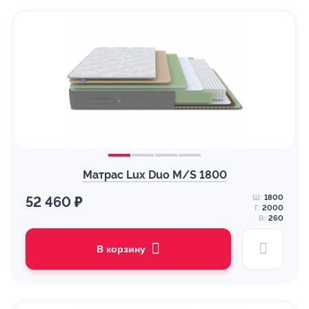
Матрас Lux Duo M/S 1800
Ш:
1800
52 460 ₽
Г:
2000
В:
260
В корзину