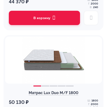
Ш:
1600
44 370 ₽
Г:
2000
В:
240
В корзину
Матрас Lux Duo M/F 1800
Ш:
1800
50 130 ₽
Г:
2000