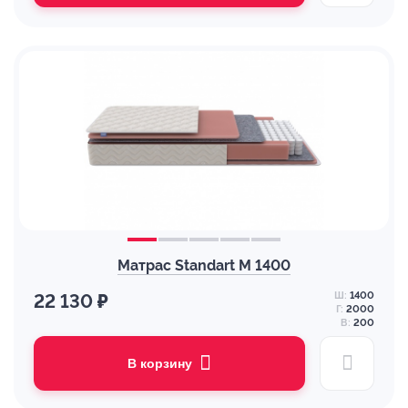
Матрас Standart M 1400
Ш:
1400
22 130 ₽
Г:
2000
В:
200
В корзину