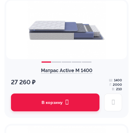
Матрас Active M 1400
Ш:
1400
27 260 ₽
Г:
2000
В:
210
В корзину