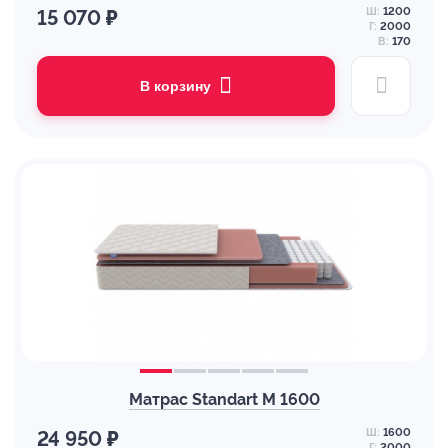
Ш:
1200
15 070 ₽
Г:
2000
В:
170
В корзину
Матрас Standart M 1600
Ш:
1600
24 950 ₽
Г:
2000