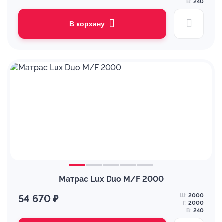
В:
240
В корзину
Матрас Lux Duo M/F 2000
Ш:
2000
54 670 ₽
Г:
2000
В:
240