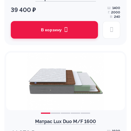
Ш:
1400
39 400 ₽
Г:
2000
В:
240
В корзину
Матрас Lux Duo M/F 1600