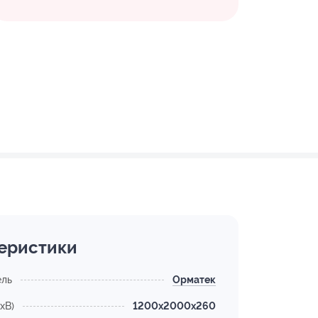
еристики
ель
Орматек
хВ)
1200x2000x260