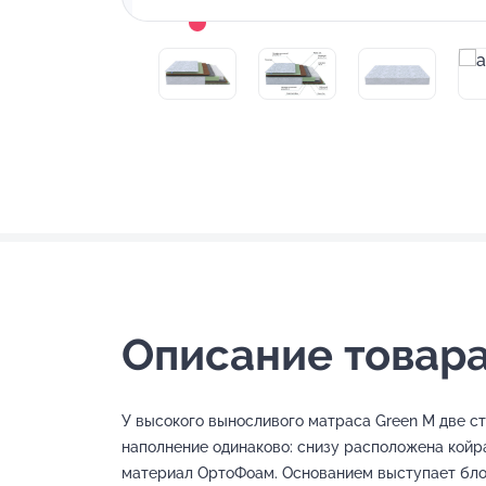
Описание товара
У высокого выносливого матраса Green M две с
наполнение одинаково: снизу расположена койра
материал ОртоФоам. Основанием выступает бл