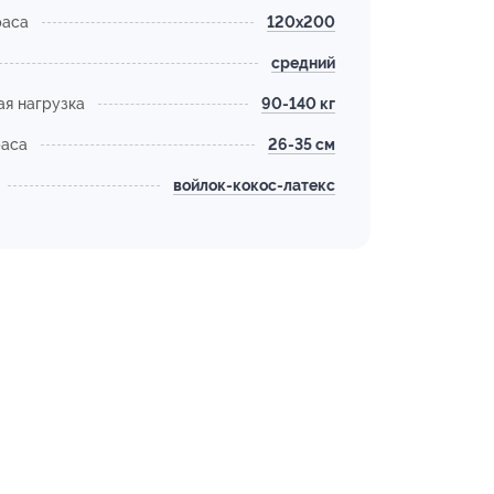
раса
120х200
средний
я нагрузка
90-140 кг
раса
26-35 см
войлок-кокос-латекс