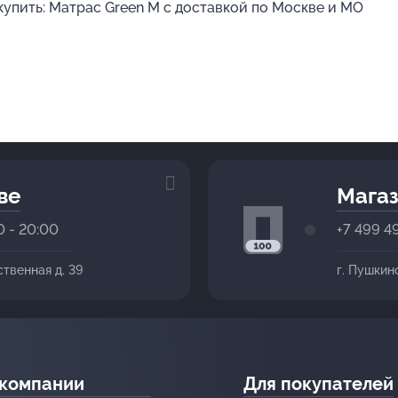
 купить: Матрас Green M с доставкой по Москве и МО
ве
Магаз
0 - 20:00
+7 499 4
ственная д. 39
г. Пушкин
 компании
Для покупателей