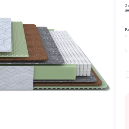
Эт
дн
Ра