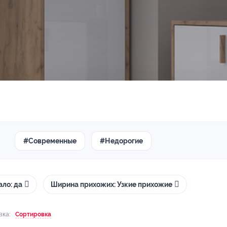
#Современные
#Недорогие
ало: да
Ширина прихожих: Узкие прихожие
вка:
Сортировка