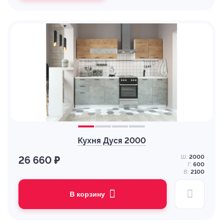
Кухня Дуся 2000
Ш:
2000
26 660 ₽
Г:
600
В:
2100
В корзину