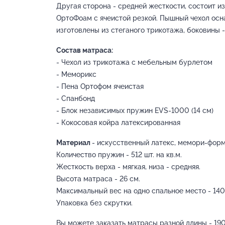
Другая сторона - средней жесткости, состоит и
ОртоФоам с ячеистой резкой. Пышный чехол осна
изготовлены из стеганого трикотажа, боковины -
Состав матраса:
- Чехол из трикотажа с мебельным бурлетом
- Меморикс
- Пена Ортофом ячеистая
- Спанбонд
- Блок независимых пружин EVS-1000 (14 см)
- Кокосовая койра латексированная
Материал
- искусственный латекс, мемори-форм,
Количество пружин - 512 шт. на кв.м.
Жесткость верха - мягкая, низа - средняя.
Высота матраса - 26 см.
Максимальный вес на одно спальное место - 140 
Упаковка без скрутки.
Вы можете заказать матрасы разной длины - 190