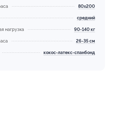
раса
80х200
средний
я нагрузка
90-140 кг
раса
26-35 см
кокос-латекс-спанбонд