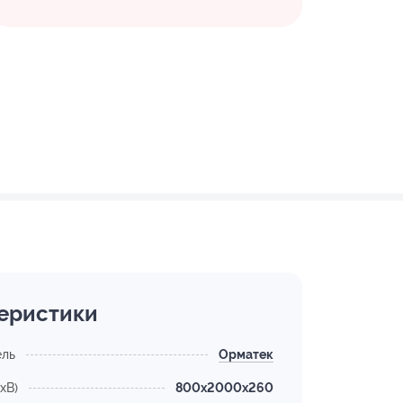
еристики
ель
Орматек
хВ)
800x2000x260