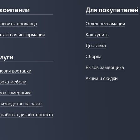
 компании
Для покупателей
квизиты продавца
Отдел рекламации
нтактная информация
Как купить
Доставка
луги
Сборка
Вызов замерщика
ловия доставки
Акции и скидки
орка мебели
зов замерщика
оизводство на заказ
зработка дизайн-проекта