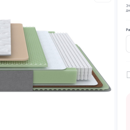
Эт
дн
Ра