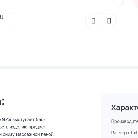
:
Характ
o M/S
выступает блок
Производит
ость изделию придает
Размер (ШхГ
й снизу массажной пеной.