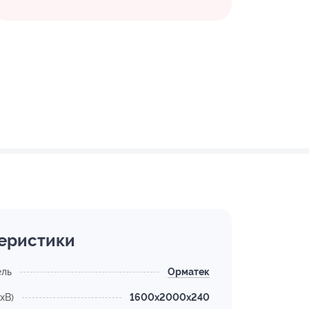
еристики
ель
Орматек
хВ)
1600x2000x240