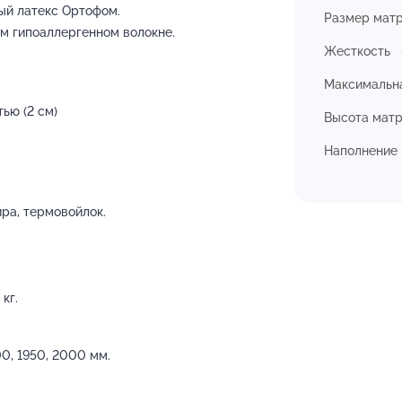
ый латекс Ортофом.
Размер мат
м гипоаллергенном волокне.
Жесткость
Максимальна
ью (2 см)
Высота мат
Наполнение
йра, термовойлок.
кг.
0, 1950, 2000 мм.