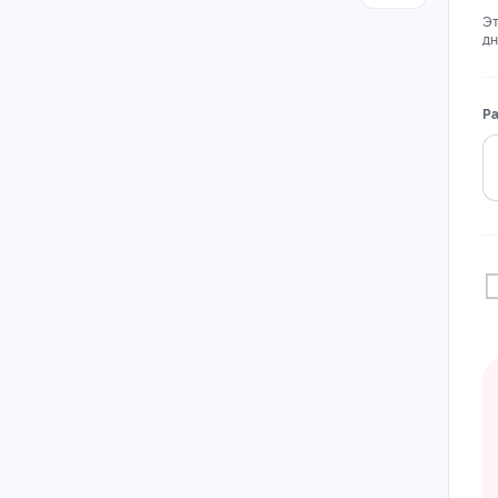
Эт
дн
Ра