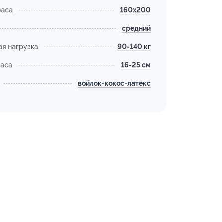
раса
160х200
средний
я нагрузка
90-140 кг
раса
16-25 см
войлок-кокос-латекс