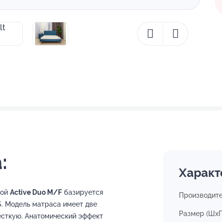
:
Характ
вой
Active Duo M/F
базируется
Производит
. Модель матраса имеет две
Размер (ШхГ
есткую. Анатомический эффект