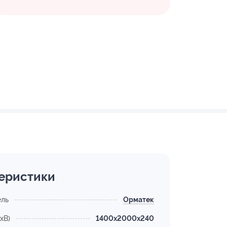
еристики
ель
Орматек
хВ)
1400x2000x240