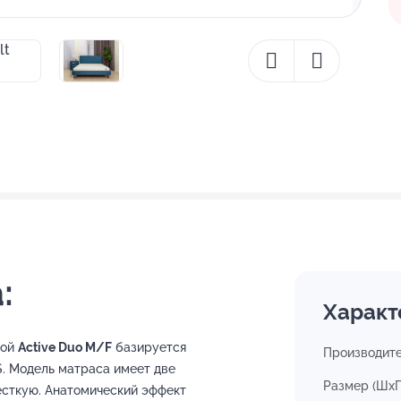
:
Характ
вой
Active Duo M/F
базируется
Производит
. Модель матраса имеет две
Размер (ШхГ
есткую. Анатомический эффект