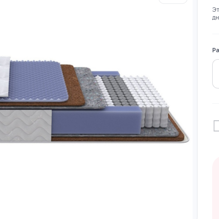
Эт
дн
Ра