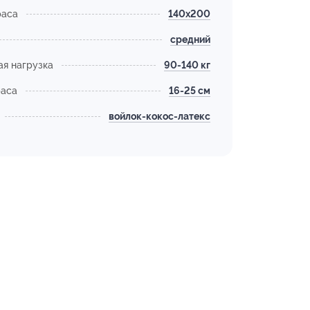
раса
140х200
средний
я нагрузка
90-140 кг
раса
16-25 см
войлок-кокос-латекс