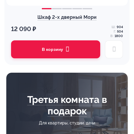
Шкаф 2-х дверный Мори
Ш:
904
12 090 ₽
Г:
504
В:
1800
В корзину
Третья комната в
подарок
Для квартиры, студии, дачи