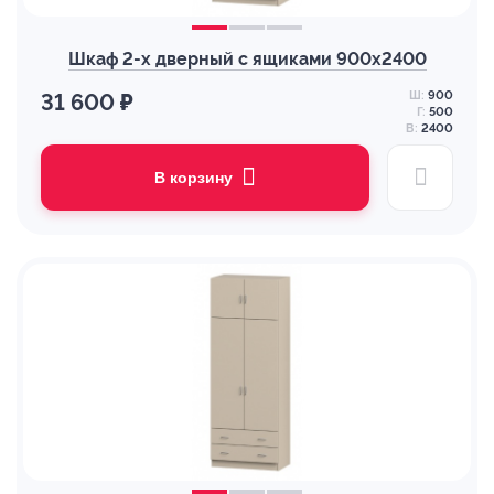
Шкаф 2-х дверный с ящиками 900х2400
Ш:
900
31 600 ₽
Г:
500
В:
2400
В корзину