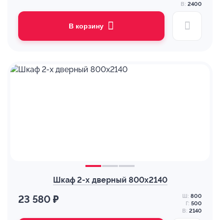
В:
2400
В корзину
Шкаф 2-х дверный 800х2140
Ш:
800
23 580 ₽
Г:
500
В:
2140