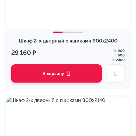
Шкаф 2-х дверный с ящиками 900х2400
Ш:
900
29 160 ₽
Г:
500
В:
2400
В корзину