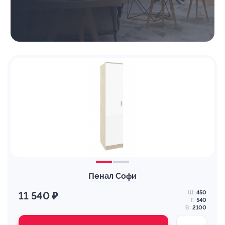
Пенал Софи
Ш:
450
11 540 ₽
Г:
540
В:
2100