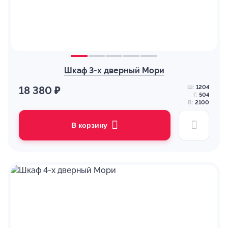
Шкаф 3-х дверный Мори
Ш:
1204
18 380 ₽
Г:
504
В:
2100
В корзину