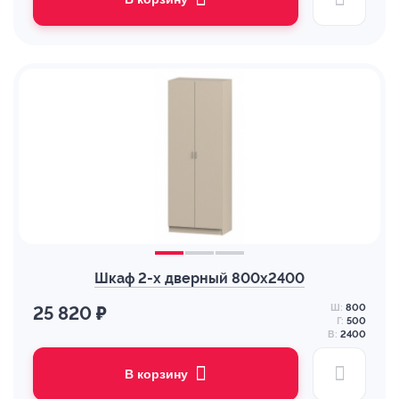
Шкаф 2-х дверный 800х2400
Ш:
800
25 820 ₽
Г:
500
В:
2400
В корзину