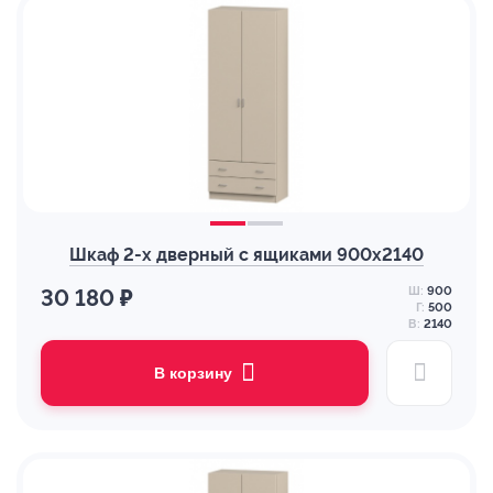
Шкаф 2-х дверный с ящиками 900х2140
Ш:
900
30 180 ₽
Г:
500
В:
2140
В корзину