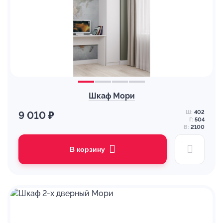
Шкаф Мори
Ш:
402
9 010 ₽
Г:
504
В:
2100
В корзину