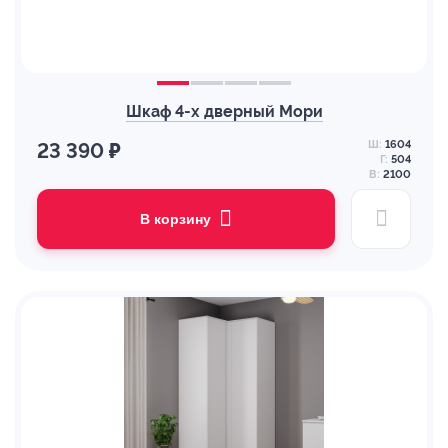
Шкаф 4-х дверный Мори
Ш:
1604
23 390 ₽
Г:
504
В:
2100
В корзину