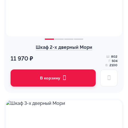
Шкаф 2-х дверный Мори
Ш:
802
11 970 ₽
Г:
504
В:
2100
В корзину