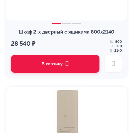
Шкаф 2-х дверный с ящиками 800х2140
Ш:
800
28 540 ₽
Г:
500
В:
2140
В корзину