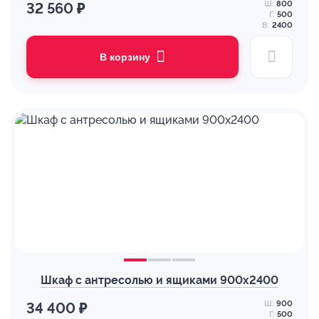
Ш:
800
32 560 ₽
Г:
500
В:
2400
В корзину
Шкаф с антресолью и ящиками 900х2400
Ш:
900
34 400 ₽
Г:
500