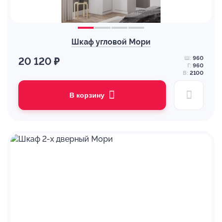
Шкаф угловой Мори
Ш:
960
20 120 ₽
Г:
960
В:
2100
В корзину