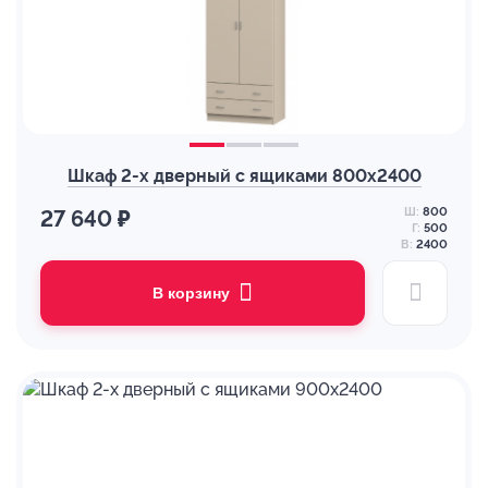
Шкаф 2-х дверный с ящиками 800х2400
Ш:
800
27 640 ₽
Г:
500
В:
2400
В корзину