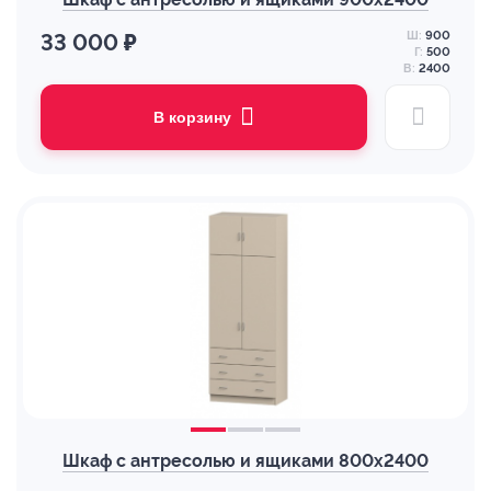
Ш:
900
33 000 ₽
Г:
500
В:
2400
В корзину
Шкаф с антресолью и ящиками 800х2400