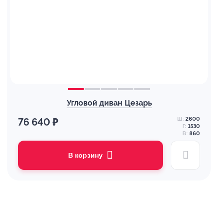
Угловой диван Цезарь
Ш:
2600
76 640 ₽
Г:
1530
В:
860
В корзину