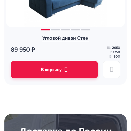
Угловой диван Стен
Ш:
2650
89 950 ₽
Г:
1750
В:
900
В корзину