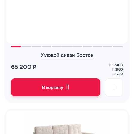
Угловой диван Бостон
Ш:
2400
65 200 ₽
Г:
1530
В:
720
В корзину