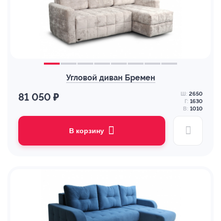
Угловой диван Бремен
Ш:
2650
81 050 ₽
Г:
1630
В:
1010
В корзину