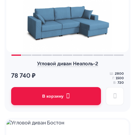
Угловой диван Неаполь-2
Ш:
2800
78 740 ₽
Г:
1500
В:
720
В корзину