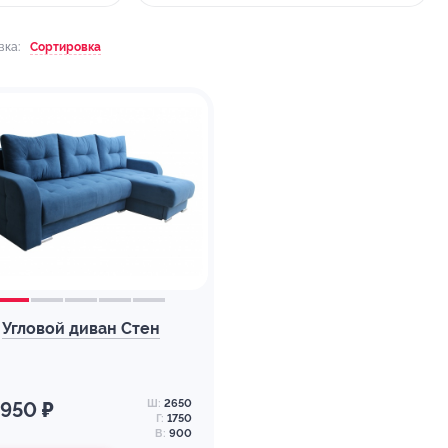
вка:
Сортировка
Угловой диван Стен
Ш:
2650
 950 ₽
Г:
1750
В:
900