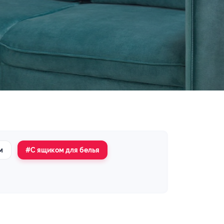
м
#С ящиком для белья